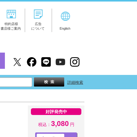
特約店様
広告
書店様ご案内
について
English
詳細検索
好評発売中
3,080
税込：
円