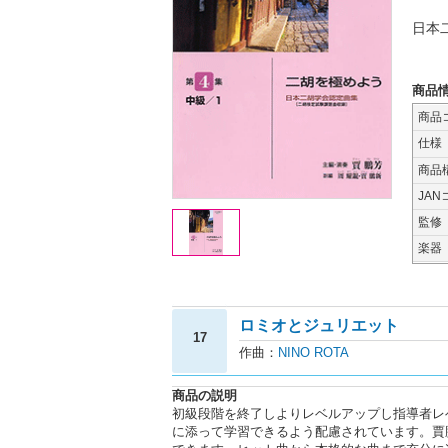
日本
商品
商品
仕様
商品
JAN
監修
楽器
ロミオとジュリエット
17
作曲：
NINO ROTA
商品の説明
初級段階を終了しよりレベルアップし指導者レ
に添って学習できるよう配慮されています。賈