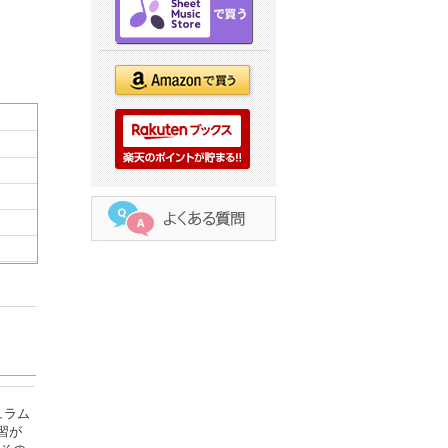
ュラム
習が