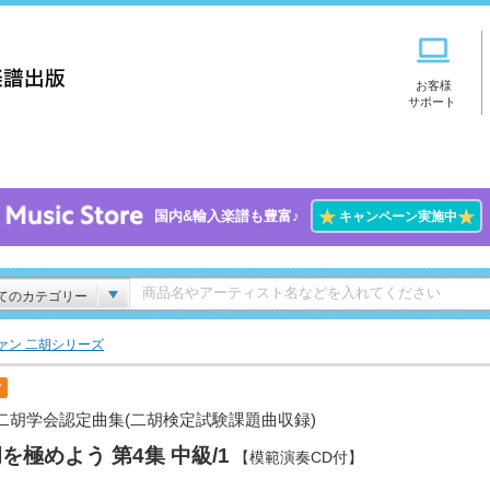
お客様
サポート
★
★
国内&輸入楽譜も豊富♪
キャンペーン実施中
てのカテゴリー
ァン 二胡シリーズ
付
二胡学会認定曲集(二胡検定試験課題曲収録)
を極めよう 第4集 中級/1
【模範演奏CD付】