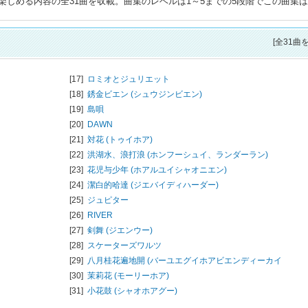
しめる内容の全31曲を収載。曲集のレベルは1～5までの5段階でこの曲集
[全31曲
[17]
ロミオとジュリエット
[18]
銹金ビエン (シュウジンビエン)
[19]
島唄
[20]
DAWN
[21]
対花 (トゥイホア)
[22]
洪湖水、浪打浪 (ホンフーシュイ、ランダーラン)
[23]
花児与少年 (ホアルユイシャオニエン)
[24]
潔白的哈達 (ジエバイディハーダー)
[25]
ジュピター
[26]
RIVER
[27]
剣舞 (ジエンウー)
[28]
スケーターズワルツ
[29]
八月桂花遍地開 (バーユエグイホアビエンディーカイ
[30]
茉莉花 (モーリーホア)
[31]
小花鼓 (シャオホアグー)