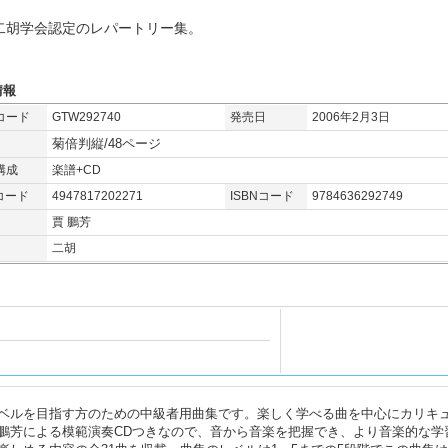
二胡学会認定のレパートリー集。
情報
コード
GTW292740
発売日
2006年2月3日
菊倍判縦/48ページ
構成
楽譜+CD
コード
4947817202271
ISBNコード
9784636292749
賈 鵬芳
二胡
ベルを目指す方のための中級者用曲集です。楽しく学べる曲を中心にカリキ
鵬芳による模範演奏CDつきなので、音から音楽を把握でき、より音楽的な学