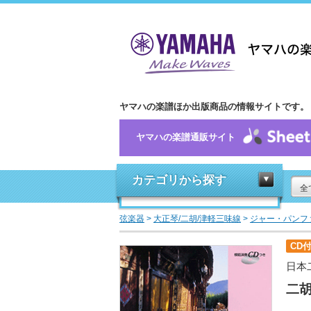
ヤマハの楽譜ほか出版商品の情報サイトです。
ヤマハの楽譜通販サイト
カテゴリから探す
全
弦楽器
>
大正琴/二胡/津軽三味線
>
ジャー・パンフ
CD
日本
二胡