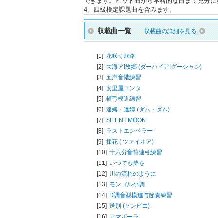
できます。ヒット曲から本格的な曲まで充分に楽
4。四級検定課題曲を含みます。
収載曲一覧
収載曲の詳細を見る
[1]
花咲く旅路
[2]
大海ア!故郷 (ダーハイア!グーシャン)
[3]
五声音階練習
[4]
安里屋ユンタ
[5]
頓弓模進練習
[6]
達姆・達姆 (ダム・ダム)
[7]
SILENT MOON
[8]
ラストエンペラー
[9]
採花 ( ツァイホア)
[10]
十六分音符連弓練習
[11]
いつでも夢を
[12]
川の流れのように
[13]
モンゴル小調
[14]
D調音型模進与節奏練習
[15]
送別 (ソンビエ)
[16]
アマポーラ