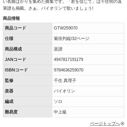
い名曲ばかりを集めた曲集です。「君を信じて」は千住明の直
筆譜も掲載。さぁ、バイオリンで歌いましょう!
商品情報
商品コード
GTW259070
仕様
菊倍判縦/32ページ
商品構成
楽譜
JANコード
4947817191179
ISBNコード
9784636259070
監修
千住 真理子
楽器
バイオリン
編成
ソロ
難易度
中上級
ページトップへ