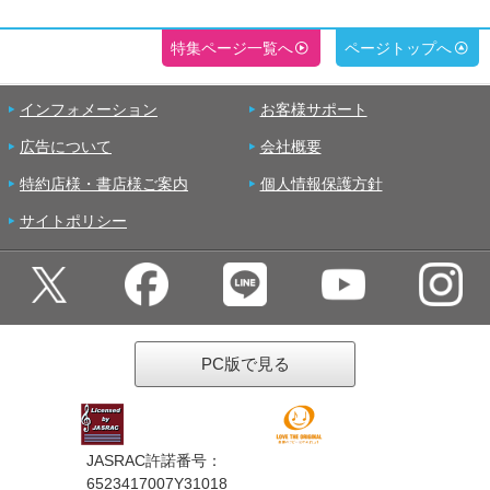
特集ページ一覧へ
ページトップへ
インフォメーション
お客様サポート
広告について
会社概要
特約店様・書店様ご案内
個人情報保護方針
サイトポリシー
PC版で見る
JASRAC許諾番号：
6523417007Y31018