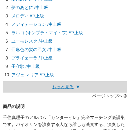
2
夢のあとに /中上級
3
メロディ /中上級
4
メディテーション /中上級
5
ラルゴ (オンブラ・マイ・フ) /中上級
6
ユーモレスク /中上級
7
亜麻色の髪の乙女 /中上級
8
プライェーラ /中上級
9
子守歌 /中上級
10
アヴェ マリア /中上級
もっと見る
ページトップへ
商品の説明
千住真理子のアルバム「カンタービレ」完全マッチング楽譜集
です。バイオリンを演奏する人なら誰しも演奏する、演奏した