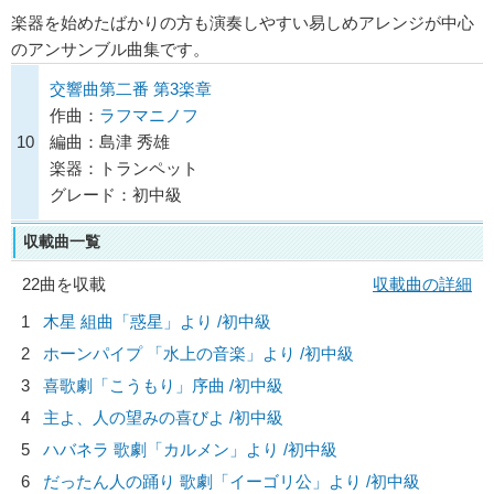
楽器を始めたばかりの方も演奏しやすい易しめアレンジが中心
のアンサンブル曲集です。
交響曲第二番 第3楽章
作曲：
ラフマニノフ
10
編曲：島津 秀雄
楽器：トランペット
グレード：初中級
収載曲一覧
22曲を収載
収載曲の詳細
1
木星 組曲「惑星」より /初中級
2
ホーンパイプ 「水上の音楽」より /初中級
3
喜歌劇「こうもり」序曲 /初中級
4
主よ、人の望みの喜びよ /初中級
5
ハバネラ 歌劇「カルメン」より /初中級
6
だったん人の踊り 歌劇「イーゴリ公」より /初中級