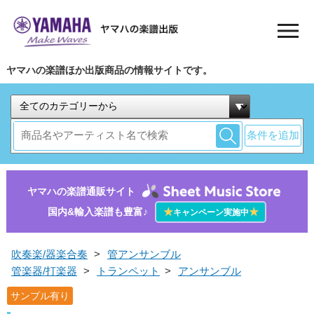
ヤマハの楽譜ほか出版商品の情報サイトです。
条件を追加
ヤマハの楽譜通販サイト
国内&輸入楽譜も豊富♪
★
★
キャンペーン実施中
吹奏楽/器楽合奏
>
管アンサンブル
管楽器/打楽器
>
トランペット
>
アンサンブル
サンプル有り