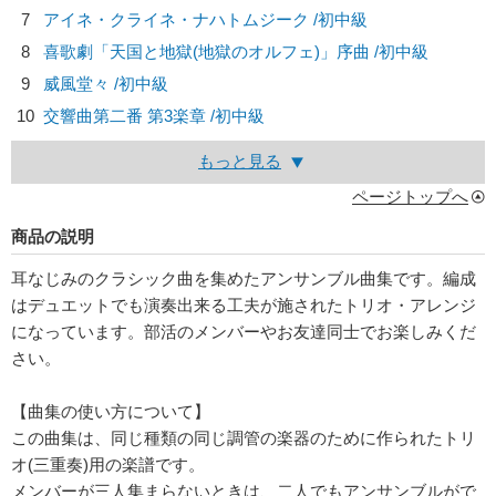
7
アイネ・クライネ・ナハトムジーク /初中級
8
喜歌劇「天国と地獄(地獄のオルフェ)」序曲 /初中級
9
威風堂々 /初中級
10
交響曲第二番 第3楽章 /初中級
もっと見る
ページトップへ
商品の説明
耳なじみのクラシック曲を集めたアンサンブル曲集です。編成
はデュエットでも演奏出来る工夫が施されたトリオ・アレンジ
になっています。部活のメンバーやお友達同士でお楽しみくだ
さい。
【曲集の使い方について】
この曲集は、同じ種類の同じ調管の楽器のために作られたトリ
オ(三重奏)用の楽譜です。
メンバーが三人集まらないときは、二人でもアンサンブルがで