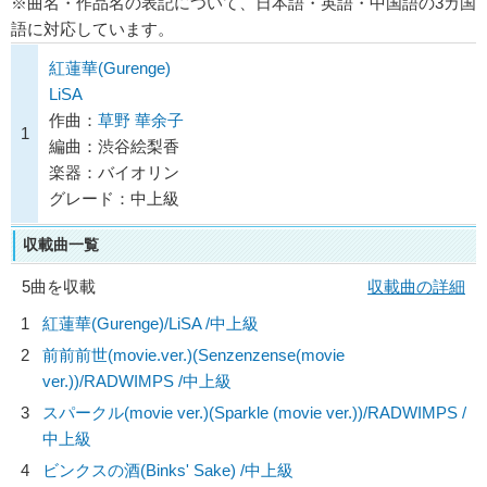
※曲名・作品名の表記について、日本語・英語・中国語の3カ国
語に対応しています。
紅蓮華(Gurenge)
LiSA
作曲：
草野 華余子
1
編曲：渋谷絵梨香
楽器：バイオリン
グレード：中上級
収載曲一覧
5曲を収載
収載曲の詳細
1
紅蓮華(Gurenge)/
LiSA
/中上級
2
前前前世(movie.ver.)(Senzenzense(movie
ver.))/
RADWIMPS
/中上級
3
スパークル(movie ver.)(Sparkle (movie ver.))/
RADWIMPS
/
中上級
4
ビンクスの酒(Binks' Sake) /中上級