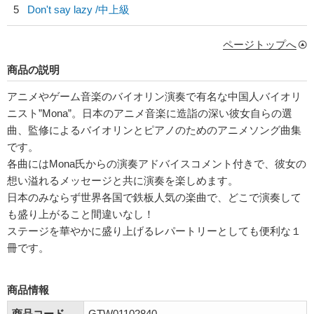
5
Don't say lazy /中上級
ページトップへ
商品の説明
アニメやゲーム音楽のバイオリン演奏で有名な中国人バイオリ
ニスト”Mona”。日本のアニメ音楽に造詣の深い彼女自らの選
曲、監修によるバイオリンとピアノのためのアニメソング曲集
です。
各曲にはMona氏からの演奏アドバイスコメント付きで、彼女の
想い溢れるメッセージと共に演奏を楽しめます。
日本のみならず世界各国で鉄板人気の楽曲で、どこで演奏して
も盛り上がること間違いなし！
ステージを華やかに盛り上げるレパートリーとしても便利な１
冊です。
商品情報
商品コード
GTW01102840