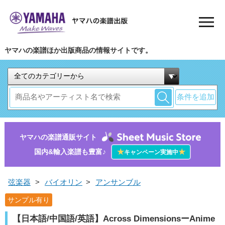
ヤマハの楽譜ほか出版商品の情報サイトです。
条件を追加
ヤマハの楽譜通販サイト
国内&輸入楽譜も豊富♪
★
★
キャンペーン実施中
弦楽器
>
バイオリン
>
アンサンブル
サンプル有り
【日本語/中国語/英語】Across DimensionsーAnime