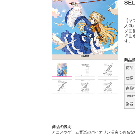
SE
【ヤ
人気
グ曲
※曲
す。
商品
商品
仕様
商品
JAN
楽器
商品の説明
アニメやゲーム音楽のバイオリン演奏で有名な中