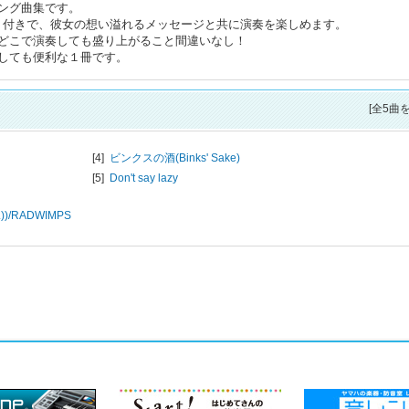
ング曲集です。
ント付きで、彼女の想い溢れるメッセージと共に演奏を楽しめます。
どこで演奏しても盛り上がること間違いなし！
しても便利な１冊です。
[全5曲
[4]
ビンクスの酒(Binks' Sake)
[5]
Don't say lazy
)/
RADWIMPS