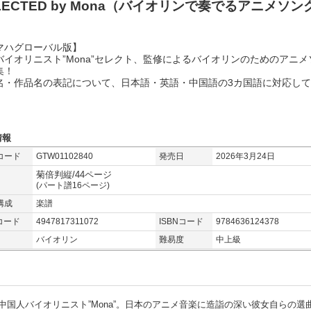
LECTED by Mona（バイオリンで奏でるアニメソン
マハグローバル版】
バイオリニスト”Mona”セレクト、監修によるバイオリンのためのアニメ
集！
名・作品名の表記について、日本語・英語・中国語の3カ国語に対応し
情報
コード
GTW01102840
発売日
2026年3月24日
菊倍判縦/44ページ
(パート譜16ページ)
構成
楽譜
コード
4947817311072
ISBNコード
9784636124378
バイオリン
難易度
中上級
国人バイオリニスト”Mona”。日本のアニメ音楽に造詣の深い彼女自らの選