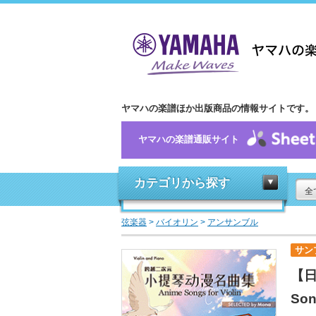
ヤマハの楽譜ほか出版商品の情報サイトです。
ヤマハの楽譜通販サイト
カテゴリから探す
全
弦楽器
>
バイオリン
>
アンサンブル
サン
【日
So