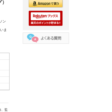
グ）
ソン
ていま
曲、監