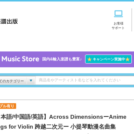
お客様
サポート
★
★
国内&輸入楽譜も豊富♪
キャンペーン実施中
てのカテゴリー
プル有り
本語/中国語/英語】Across DimensionsーAnime
ngs for Violin 跨越二次元ー 小提琴動漫名曲集