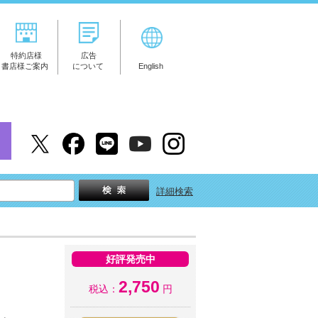
特約店様
広告
書店様ご案内
について
English
詳細検索
好評発売中
2,750
税込：
円