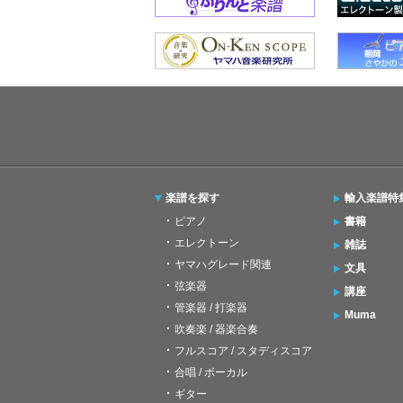
楽譜を探す
輸入楽譜特
ピアノ
書籍
エレクトーン
雑誌
ヤマハグレード関連
文具
弦楽器
講座
管楽器 / 打楽器
Muma
吹奏楽 / 器楽合奏
フルスコア / スタディスコア
合唱 / ボーカル
ギター