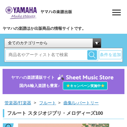
ヤマハの楽譜ほか出版商品の情報サイトです。
条件を追加
ヤマハの楽譜通販サイト
国内&輸入楽譜も豊富♪
★
★
キャンペーン実施中
管楽器/打楽器
>
フルート
>
曲集/レパートリー
フルート スタジオジブリ・メロディーズ100