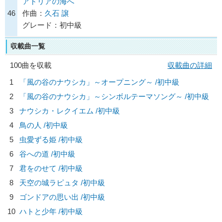
アドリアの海へ
46
作曲：
久石 譲
グレード：初中級
収載曲一覧
100曲を収載
収載曲の詳細
1
「風の谷のナウシカ」～オープニング～ /初中級
2
「風の谷のナウシカ」～シンボルテーマソング～ /初中級
3
ナウシカ・レクイエム /初中級
4
鳥の人 /初中級
5
虫愛ずる姫 /初中級
6
谷への道 /初中級
7
君をのせて /初中級
8
天空の城ラピュタ /初中級
9
ゴンドアの思い出 /初中級
10
ハトと少年 /初中級