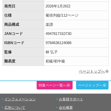
発売日
2026年1月26日
仕様
菊倍判縦/112ページ
商品構成
楽譜
JANコード
4947817310730
ISBNコード
9784636124088
監修
林 弘子
難易度
初級/初中級
ページトップへ
特集ページ一覧へ
ページトップへ
インフォメーション
お客様サポート
広告について
会社概要