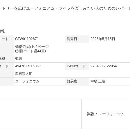
ートリーを広げユーフォニアム・ライフを楽しみたい人のためのレパー
情報
コード
GTW01102671
発売日
2026年5月15日
菊倍判縦/104ページ
(別冊パート譜44頁)
構成
楽譜
コード
4947817309796
ISBNコード
9784636122954
深石宗太郎
ユーフォニウム
難易度
中級/上級
楽器：ユーフォニウム