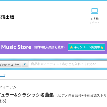
お客様
サポート
★
★
国内&輸入楽譜も豊富♪
キャンペーン実施中
てのカテゴリー
ーバ
フォニアム
ピュラー&クラシック名曲集
【ピアノ伴奏譜付+伴奏音源ストリ
対応】