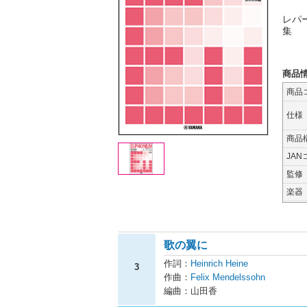
レパ
集
商品
商品
仕様
商品
JAN
監修
楽器
歌の翼に
作詞：
Heinrich Heine
3
作曲：
Felix Mendelssohn
編曲：山田香