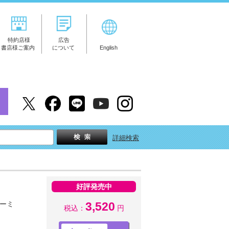
特約店様
広告
書店様ご案内
について
English
詳細検索
好評発売中
ーミ
3,520
税込：
円