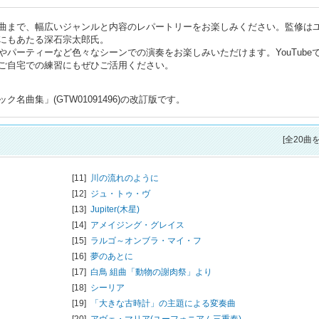
曲まで、幅広いジャンルと内容のレパートリーをお楽しみください。監修は
にもあたる深石宗太郎氏。
パーティーなど色々なシーンでの演奏をお楽しみいただけます。YouTube
ご自宅での練習にもぜひご活用ください。
名曲集」(GTW01091496)の改訂版です。
[全20曲
[11]
川の流れのように
[12]
ジュ・トゥ・ヴ
[13]
Jupiter(木星)
[14]
アメイジング・グレイス
[15]
ラルゴ～オンブラ・マイ・フ
[16]
夢のあとに
[17]
白鳥 組曲「動物の謝肉祭」より
[18]
シーリア
[19]
「大きな古時計」の主題による変奏曲
[20]
アヴェ・マリア(ユーフォニアム三重奏)