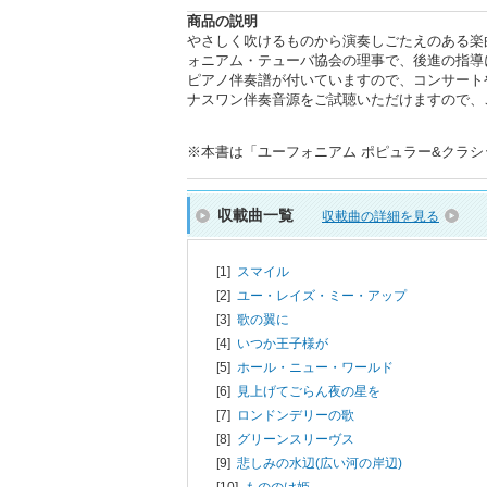
商品の説明
やさしく吹けるものから演奏しごたえのある楽
ォニアム・テューバ協会の理事で、後進の指導
ピアノ伴奏譜が付いていますので、コンサートや
ナスワン伴奏音源をご試聴いただけますので、
※本書は「ユーフォニアム ポピュラー&クラシック
収載曲一覧
収載曲の詳細を見る
[1]
スマイル
[2]
ユー・レイズ・ミー・アップ
[3]
歌の翼に
[4]
いつか王子様が
[5]
ホール・ニュー・ワールド
[6]
見上げてごらん夜の星を
[7]
ロンドンデリーの歌
[8]
グリーンスリーヴス
[9]
悲しみの水辺(広い河の岸辺)
[10]
もののけ姫