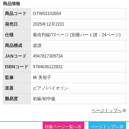
商品情報
商品コード
GTW01102654
発売日
2025年12月22日
仕様
菊倍判縦/72ページ (別冊パート譜：24ページ)
商品構成
楽譜
JANコード
4947817309734
ISBNコード
9784636122831
監修
林 美智子
楽器
ピアノ/バイオリン
難易度
初級/初中級
ページトップへ
特集ページ一覧へ
ページトップへ