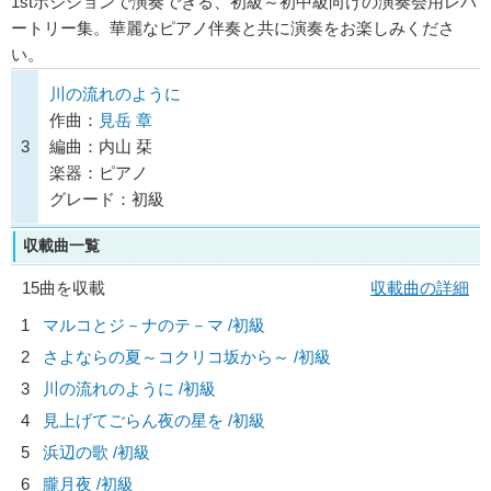
1stポジションで演奏できる、初級～初中級向けの演奏会用レパ
ートリー集。華麗なピアノ伴奏と共に演奏をお楽しみくださ
い。
川の流れのように
作曲：
見岳 章
3
編曲：内山 栞
楽器：ピアノ
グレード：初級
収載曲一覧
15曲を収載
収載曲の詳細
1
マルコとジ－ナのテ－マ /初級
2
さよならの夏～コクリコ坂から～ /初級
3
川の流れのように /初級
4
見上げてごらん夜の星を /初級
5
浜辺の歌 /初級
6
朧月夜 /初級