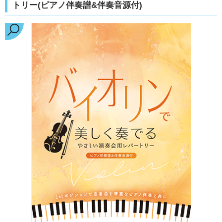
トリー(ピアノ伴奏譜&伴奏音源付)