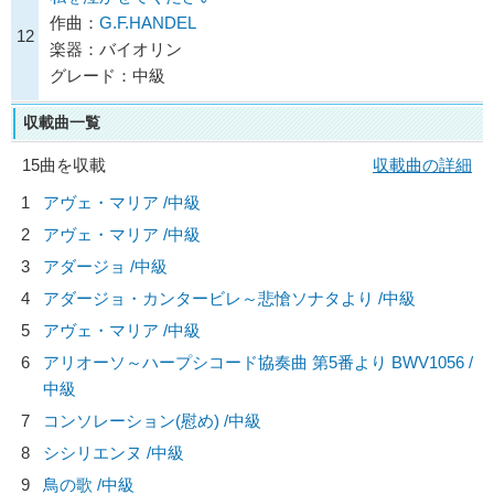
作曲：
G.F.HANDEL
12
楽器：バイオリン
グレード：中級
収載曲一覧
15曲を収載
収載曲の詳細
1
アヴェ・マリア /中級
2
アヴェ・マリア /中級
3
アダージョ /中級
4
アダージョ・カンタービレ～悲愴ソナタより /中級
5
アヴェ・マリア /中級
6
アリオーソ～ハープシコード協奏曲 第5番より BWV1056 /
中級
7
コンソレーション(慰め) /中級
8
シシリエンヌ /中級
9
鳥の歌 /中級