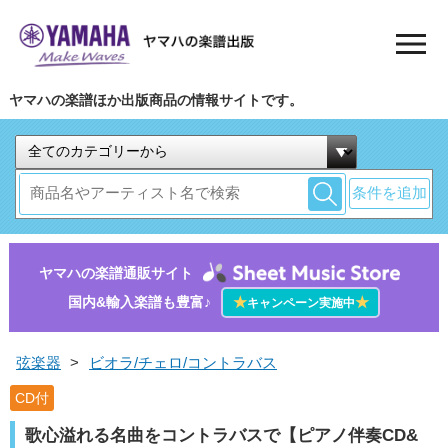
ヤマハの楽譜ほか出版商品の情報サイトです。
条件を追加
ヤマハの楽譜通販サイト
国内&輸入楽譜も豊富♪
★
★
キャンペーン実施中
弦楽器
>
ビオラ/チェロ/コントラバス
CD付
歌心溢れる名曲をコントラバスで【ピアノ伴奏CD&