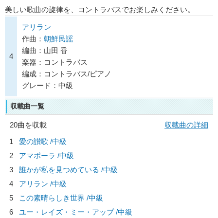
美しい歌曲の旋律を、コントラバスでお楽しみください。
アリラン
作曲：
朝鮮民謡
編曲：山田 香
4
楽器：コントラバス
編成：コントラバス/ピアノ
グレード：中級
収載曲一覧
20曲を収載
収載曲の詳細
1
愛の讃歌 /中級
2
アマポーラ /中級
3
誰かが私を見つめている /中級
4
アリラン /中級
5
この素晴らしき世界 /中級
6
ユー・レイズ・ミー・アップ /中級