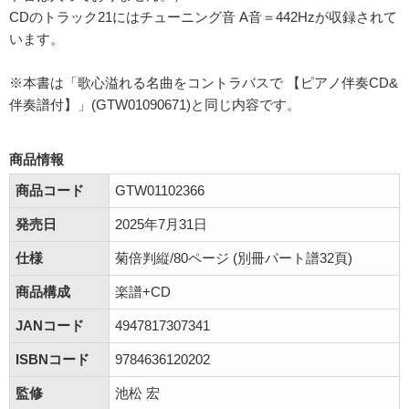
CDのトラック21にはチューニング音 A音＝442Hzが収録されて
います。
※本書は「歌心溢れる名曲をコントラバスで 【ピアノ伴奏CD&
伴奏譜付】」(GTW01090671)と同じ内容です。
商品情報
商品コード
GTW01102366
発売日
2025年7月31日
仕様
菊倍判縦/80ページ (別冊パート譜32頁)
商品構成
楽譜+CD
JANコード
4947817307341
ISBNコード
9784636120202
監修
池松 宏