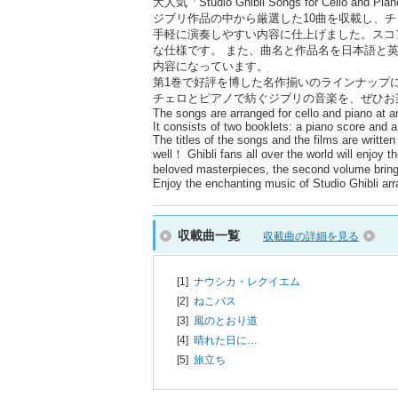
大人気「Studio Ghibli Songs for Cello 
ジブリ作品の中から厳選した10曲を収載し、
手軽に演奏しやすい内容に仕上げました。スコ
な仕様です。 また、曲名と作品名を日本語と
内容になっています。
第1巻で好評を博した名作揃いのラインナップ
チェロとピアノで紡ぐジブリの音楽を、ぜひお
The songs are arranged for cello and piano at a
It consists of two booklets: a piano score and a 
The titles of the songs and the films are writt
well！ Ghibli fans all over the world will enjoy 
beloved masterpieces, the second volume bri
Enjoy the enchanting music of Studio Ghibli ar
収載曲一覧
収載曲の詳細を見る
[1]
ナウシカ・レクイエム
[2]
ねこバス
[3]
風のとおり道
[4]
晴れた日に…
[5]
旅立ち