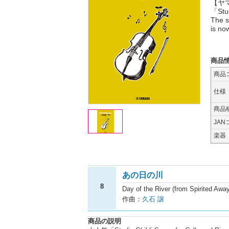
【ヤ
「Stu
The s
is no
商品
商品
仕様
商品
JAN
楽器
あの日の川
8
Day of the River (from Spirited Awa
作曲：
久石 譲
商品の説明