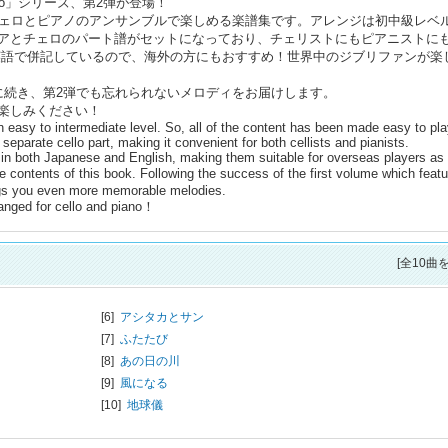
and Piano」シリーズ、第2弾が登場！
チェロとピアノのアンサンブルで楽しめる楽譜集です。アレンジは初中級レベ
アとチェロのパート譜がセットになっており、チェリストにもピアニストに
英語で併記しているので、海外の方にもおすすめ！世界中のジブリファンが楽
に続き、第2弾でも忘れられないメロディをお届けします。
楽しみください！
n easy to intermediate level. So, all of the content has been made easy to pla
separate cello part, making it convenient for both cellists and pianists.
en in both Japanese and English, making them suitable for overseas players as
the contents of this book. Following the success of the first volume which feat
ngs you even more memorable melodies.
ranged for cello and piano！
[全10曲
[6]
アシタカとサン
[7]
ふたたび
[8]
あの日の川
[9]
風になる
[10]
地球儀