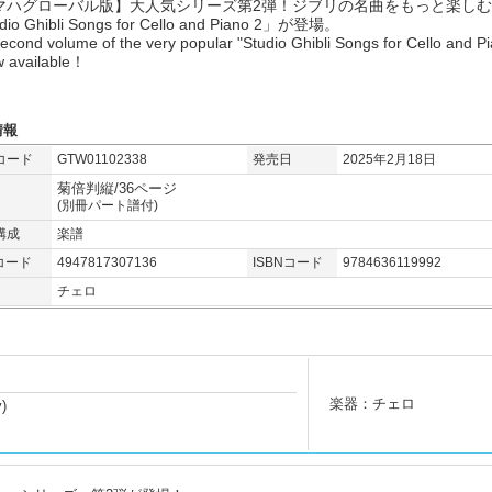
マハグローバル版】大人気シリーズ第2弾！ジブリの名曲をもっと楽しむ
dio Ghibli Songs for Cello and Piano 2」が登場。
econd volume of the very popular "Studio Ghibli Songs for Cello and P
w available！
情報
コード
GTW01102338
発売日
2025年2月18日
菊倍判縦/36ページ
(別冊パート譜付)
構成
楽譜
コード
4947817307136
ISBNコード
9784636119992
チェロ
楽器：チェロ
y)