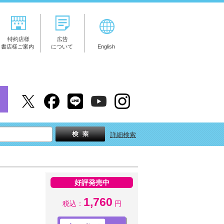
特約店様
広告
書店様ご案内
について
English
詳細検索
好評発売中
1,760
税込：
円