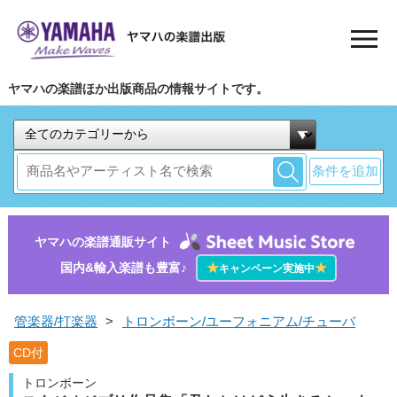
ヤマハの楽譜ほか出版商品の情報サイトです。
条件を追加
ヤマハの楽譜通販サイト
国内&輸入楽譜も豊富♪
★
★
キャンペーン実施中
管楽器/打楽器
>
トロンボーン/ユーフォニアム/チューバ
CD付
トロンボーン