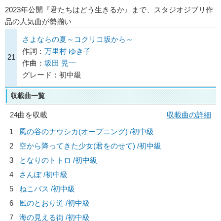
2023年公開『君たちはどう生きるか』まで、スタジオジブリ作
品の人気曲が勢揃い
さよならの夏～コクリコ坂から～
作詞：
万里村 ゆき子
21
作曲：
坂田 晃一
グレード：初中級
収載曲一覧
24曲を収載
収載曲の詳細
1
風の谷のナウシカ(オープニング) /初中級
2
空から降ってきた少女(君をのせて) /初中級
3
となりのトトロ /初中級
4
さんぽ /初中級
5
ねこバス /初中級
6
風のとおり道 /初中級
7
海の見える街 /初中級