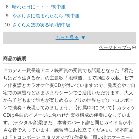
8
晴れた日に・・・ /初中級
9
やさしさに包まれたなら /初中級
10
さくらんぼの実る頃 /初中級
もっと見る
ページトップへ
商品の説明
アカデミー賞長編アニメ映画賞の受賞でも話題となった『君た
ちはどう生きるか』の主題歌「地球儀」まで24曲を収載。ピア
ノ伴奏譜とカラオケ伴奏CDが付いていますので、発表会やご自
宅での練習などさまざまなシーンでご活用いただけます。大人
から子どもまで誰もが楽しめるジブリの世界をぜひトロンボー
ンで演奏・表現してみましょう。【付属CDについて】カラオケ
CDは各曲のイメージに合わせた楽器構成の伴奏になっていま
す。(デジタル音源)また、本書のパート譜と同じガイド音が小
さな音で入っています。練習時にお役立てください。※本商品
は「トロンボーン スタジオジブリ作品集「思い出のマーニー」