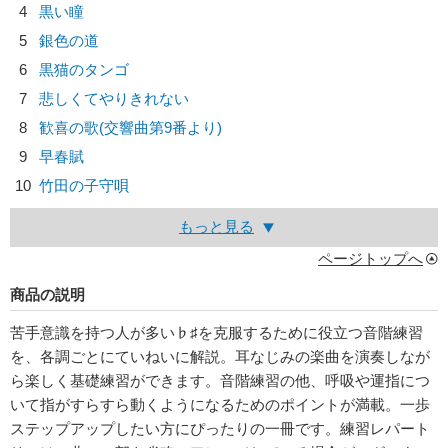
4
黒い瞳
5
銀色の道
6
黒猫のタンゴ
7
悲しくてやりきれない
8
歓喜の歌(交響曲第9番より)
9
早春賦
10
竹田の子守唄
もっと見る
ページトップへ
商品の説明
苦手意識を持つ人が多い♭♯を克服するために役立つ音階練習
を、各調ごとにていねいに解説。耳なじみの楽曲を演奏しなが
ら楽しく基礎練習ができます。音階練習の他、呼吸や運指につ
いて指がすらすら動くようになるためのポイントが満載。一歩
ステップアップしたい方にぴったりの一冊です。練習レパート