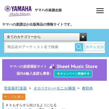
ヤマハの楽譜ほか出版商品の情報サイトです。
条件を追加
ヤマハの楽譜通販サイト
国内&輸入楽譜も豊富♪
★
★
キャンペーン実施中
管楽器/打楽器
>
オカリナ/ハーモニカ/篠笛
>
教則本
サンプル有り
# ♭もすらすら吹けるようになる