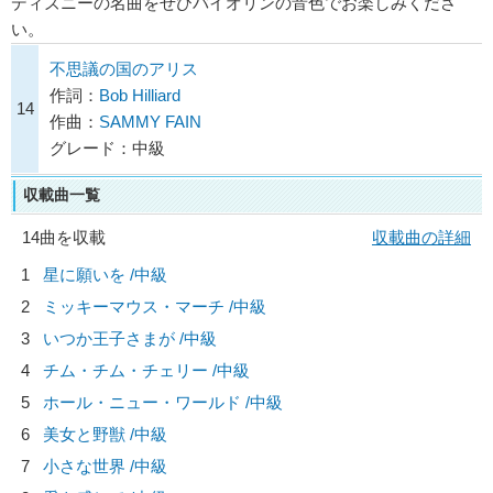
ディズニーの名曲をぜひバイオリンの音色でお楽しみくださ
い。
不思議の国のアリス
作詞：
Bob Hilliard
14
作曲：
SAMMY FAIN
グレード：中級
収載曲一覧
14曲を収載
収載曲の詳細
1
星に願いを /中級
2
ミッキーマウス・マーチ /中級
3
いつか王子さまが /中級
4
チム・チム・チェリー /中級
5
ホール・ニュー・ワールド /中級
6
美女と野獣 /中級
7
小さな世界 /中級