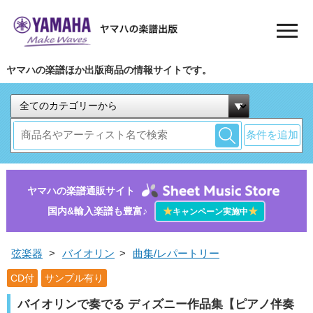
ヤマハの楽譜ほか出版商品の情報サイトです。
条件を追加
ヤマハの楽譜通販サイト
国内&輸入楽譜も豊富♪
★
★
キャンペーン実施中
弦楽器
>
バイオリン
>
曲集/レパートリー
CD付
サンプル有り
バイオリンで奏でる ディズニー作品集【ピアノ伴奏