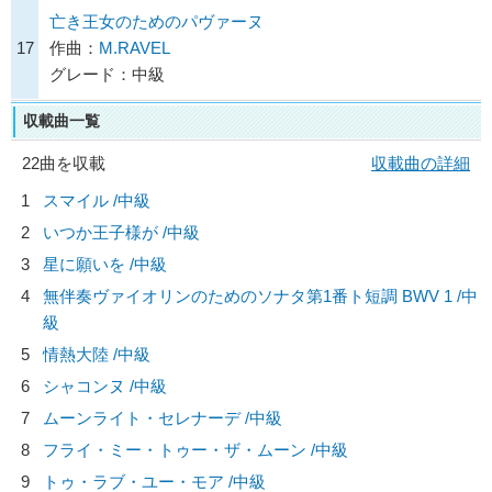
亡き王女のためのパヴァーヌ
17
作曲：
M.RAVEL
グレード：中級
収載曲一覧
22曲を収載
収載曲の詳細
1
スマイル /中級
2
いつか王子様が /中級
3
星に願いを /中級
4
無伴奏ヴァイオリンのためのソナタ第1番ト短調 BWV 1 /中
級
5
情熱大陸 /中級
6
シャコンヌ /中級
7
ムーンライト・セレナーデ /中級
8
フライ・ミー・トゥー・ザ・ムーン /中級
9
トゥ・ラブ・ユー・モア /中級