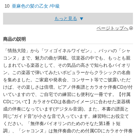
10
亜麻色の髪の乙女 /中級
もっと見る
ページトップへ
商品の説明
「情熱大陸」から「ツィゴイネルワイゼン」、バッハの「シャ
コンヌ」まで、魅力の曲が満載。弦楽器の中でも、もっとも親
しまれている楽器として、その気品の高さで知られるバイオリ
ン。この楽器で弾いてみたいポピュラーからクラシックの名曲
を集めました。ご家庭や発表会、コンサート等でご披露いただ
けば、その楽しさは倍増。ピアノ伴奏譜とカラオケ伴奏CDが付
いていますので、ご自宅での練習にも便利な一冊です。【付属
CDについて】カラオケCDは各曲のイメージに合わせた楽器構
成の伴奏になっています(デジタル音源)。また、本書の譜面と
同じ"ガイド音"が小さな音で入っています。練習時にお役立て
ください。「無伴奏バイオリンのためのそなた第1番 ト短
調」、「シャコンヌ」は無伴奏曲のため付属CDにカラオケ伴奏