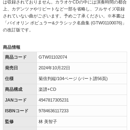
は収録されておりません。カラオケCDの中には演奏時間の都合
上、カデンツァやリピートなど一部を省略し、フルサイズ収録
されていない曲がございます。予めご了承ください。※本書は
「バイオリン ポピュラー&クラシック名曲集 (GTW01100076)」
の改訂版です。
商品情報
商品コード
GTW01102074
発売日
2024年10月22日
仕様
菊倍判縦/104ページ (パート譜56頁)
商品構成
楽譜+CD
JANコード
4947817305231
ISBNコード
9784636117233
監修
林 美智子