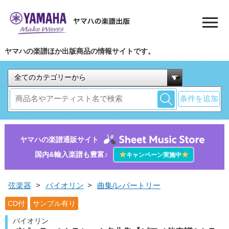
ヤマハの楽譜ほか出版商品の情報サイトです。
条件を追加
ヤマハの楽譜通販サイト
国内&輸入楽譜も豊富♪
★
★
キャンペーン実施中
弦楽器
>
バイオリン
>
曲集/レパートリー
CD付
サンプル有り
バイオリン