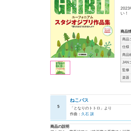
20
い！
商品
商品
仕様
商品
JAN
監修
楽器
ねこバス
5
「となりのトトロ」より
作曲：
久石 譲
商品の説明