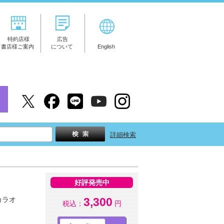
特約店様
広告
書店様ご案内
について
English
詳細検索
好評発売中
カラオ
3,300
税込：
円