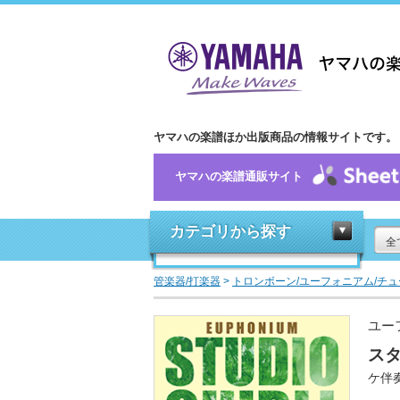
ヤマハの楽譜ほか出版商品の情報サイトです。
ヤマハの楽譜通販サイト
カテゴリから探す
全
管楽器/打楽器
>
トロンボーン/ユーフォニアム/チュ
ユー
ス
ケ伴