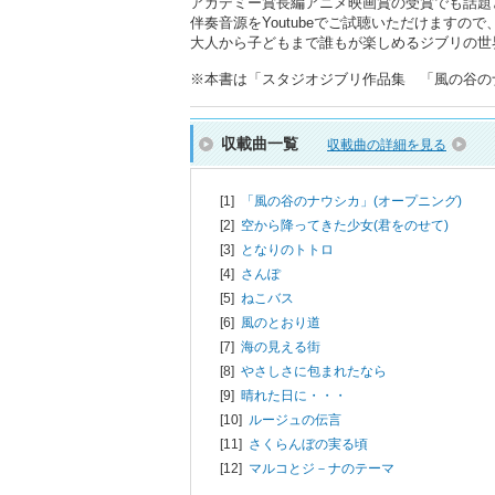
アカデミー賞長編アニメ映画賞の受賞でも話題
伴奏音源をYoutubeでご試聴いただけます
大人から子どもまで誰もが楽しめるジブリの世
※本書は「スタジオジブリ作品集 「風の谷のナ
収載曲一覧
収載曲の詳細を見る
[1]
「風の谷のナウシカ」(オープニング)
[2]
空から降ってきた少女(君をのせて)
[3]
となりのトトロ
[4]
さんぽ
[5]
ねこバス
[6]
風のとおり道
[7]
海の見える街
[8]
やさしさに包まれたなら
[9]
晴れた日に・・・
[10]
ルージュの伝言
[11]
さくらんぼの実る頃
[12]
マルコとジ－ナのテーマ