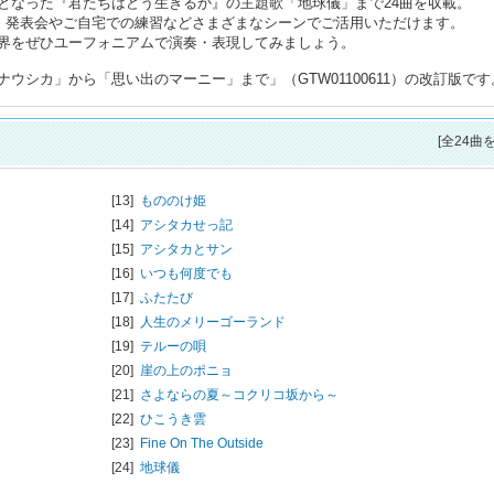
となった『君たちはどう生きるか』の主題歌「地球儀」まで24曲を収載。
ので、発表会やご自宅での練習などさまざまなシーンでご活用いただけます。
界をぜひユーフォニアムで演奏・表現してみましょう。
ウシカ」から「思い出のマーニー」まで」（GTW01100611）の改訂版です
[全24曲
[13]
もののけ姫
[14]
アシタカせっ記
[15]
アシタカとサン
[16]
いつも何度でも
[17]
ふたたび
[18]
人生のメリーゴーランド
[19]
テルーの唄
[20]
崖の上のポニョ
[21]
さよならの夏～コクリコ坂から～
[22]
ひこうき雲
[23]
Fine On The Outside
[24]
地球儀