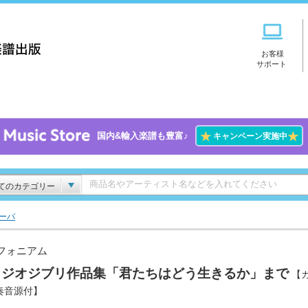
お客様
サポート
★
★
国内&輸入楽譜も豊富♪
キャンペーン実施中
てのカテゴリー
ーバ
フォニアム
タジオジブリ作品集「君たちはどう生きるか」まで
【
奏音源付】