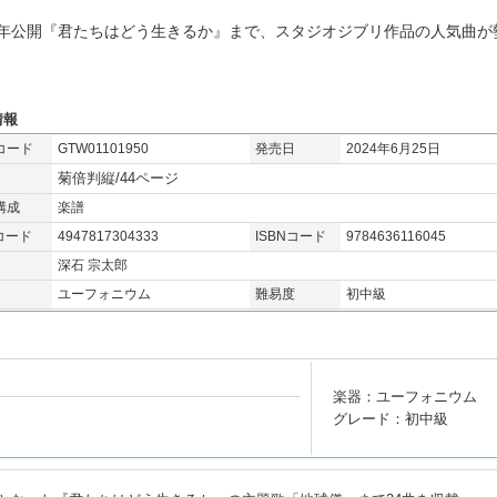
23年公開『君たちはどう生きるか』まで、スタジオジブリ作品の人気曲が
情報
コード
GTW01101950
発売日
2024年6月25日
菊倍判縦/44ページ
構成
楽譜
コード
4947817304333
ISBNコード
9784636116045
深石 宗太郎
ユーフォニウム
難易度
初中級
楽器：ユーフォニウム
グレード：初中級