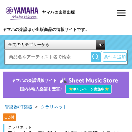
ヤマハの楽譜ほか出版商品の情報サイトです。
条件を追加
ヤマハの楽譜通販サイト
国内&輸入楽譜も豊富♪
★
★
キャンペーン実施中
管楽器/打楽器
>
クラリネット
CD付
クラリネット