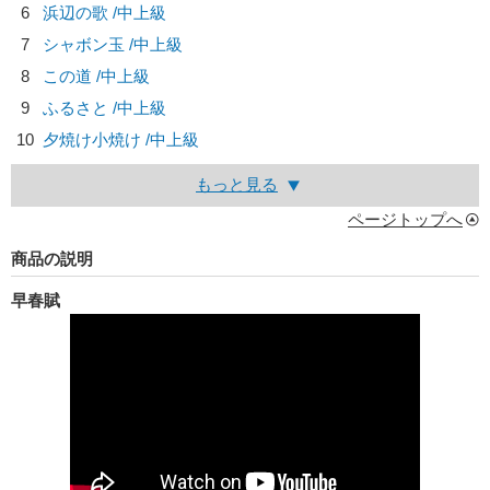
6
浜辺の歌 /中上級
7
シャボン玉 /中上級
8
この道 /中上級
9
ふるさと /中上級
10
夕焼け小焼け /中上級
もっと見る
ページトップへ
商品の説明
早春賦