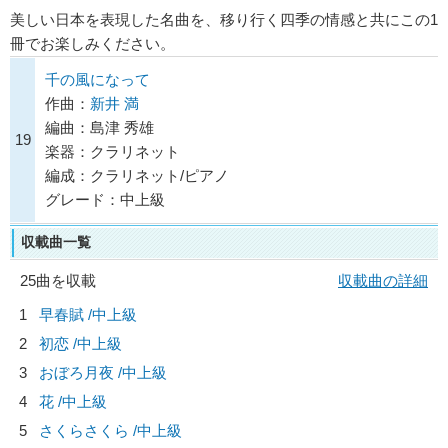
美しい日本を表現した名曲を、移り行く四季の情感と共にこの1
冊でお楽しみください。
千の風になって
作曲：
新井 満
編曲：島津 秀雄
19
楽器：クラリネット
編成：クラリネット/ピアノ
グレード：中上級
収載曲一覧
25曲を収載
収載曲の詳細
1
早春賦 /中上級
2
初恋 /中上級
3
おぼろ月夜 /中上級
4
花 /中上級
5
さくらさくら /中上級