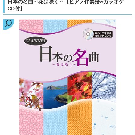
日本の名曲～花は咲く～【ピアノ伴奏譜&カラオケ
CD付】