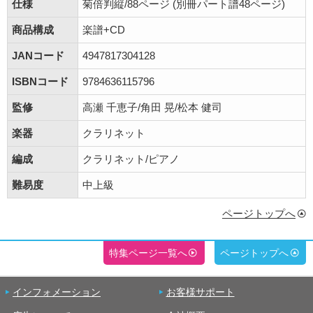
仕様
菊倍判縦/88ページ (別冊パート譜48ページ)
商品構成
楽譜+CD
JANコード
4947817304128
ISBNコード
9784636115796
監修
高瀬 千恵子/角田 晃/松本 健司
楽器
クラリネット
編成
クラリネット/ピアノ
難易度
中上級
ページトップへ
特集ページ一覧へ
ページトップへ
インフォメーション
お客様サポート