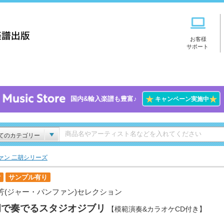
お客様
サポート
★
★
国内&輸入楽譜も豊富♪
キャンペーン実施中
てのカテゴリー
ァン 二胡シリーズ
付
サンプル有り
芳(ジャー・パンファン)セレクション
胡で奏でるスタジオジブリ
【模範演奏&カラオケCD付き】