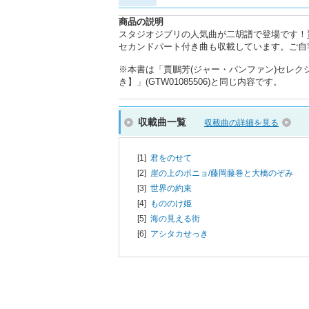
商品の説明
スタジオジブリの人気曲が二胡譜で登場です！
セカンドパート付き曲も収載しています。ご自
※本書は「賈鵬芳(ジャー・パンファン)セレク
き】」(GTW01085506)と同じ内容です。
収載曲一覧
収載曲の詳細を見る
[1]
君をのせて
[2]
崖の上のポニョ/
藤岡藤巻と大橋のぞみ
[3]
世界の約束
[4]
もののけ姫
[5]
海の見える街
[6]
アシタカせっき