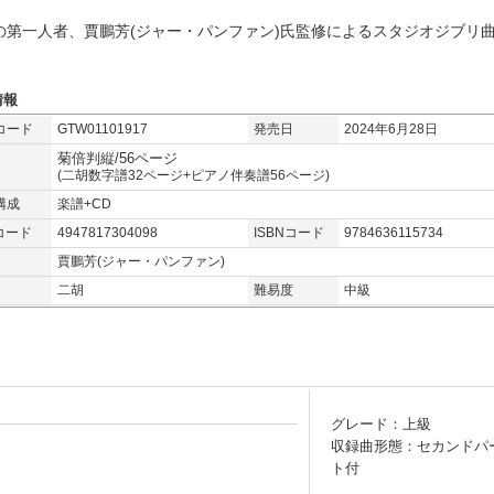
の第一人者、賈鵬芳(ジャー・パンファン)氏監修によるスタジオジブリ
情報
コード
GTW01101917
発売日
2024年6月28日
菊倍判縦/56ページ
(二胡数字譜32ページ+ピアノ伴奏譜56ページ)
構成
楽譜+CD
コード
4947817304098
ISBNコード
9784636115734
賈鵬芳(ジャー・パンファン)
二胡
難易度
中級
グレード：上級
収録曲形態：セカンドパ
ト付