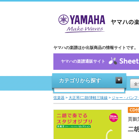
ヤマハの楽譜ほか出版商品の情報サイトです。
ヤマハの楽譜通販サイト
カテゴリから探す
全
弦楽器
>
大正琴/二胡/津軽三味線
>
ジャー・パンフ
CD
賈鵬
二