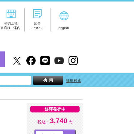
特約店様
広告
書店様ご案内
について
English
詳細検索
好評発売中
3,740
税込：
円