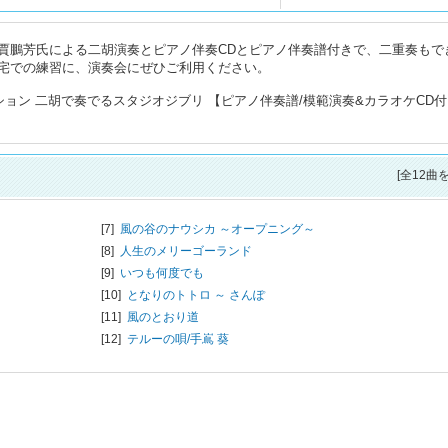
賈鵬芳氏による二胡演奏とピアノ伴奏CDとピアノ伴奏譜付きで、二重奏もで
宅での練習に、演奏会にぜひご利用ください。
ション 二胡で奏でるスタジオジブリ 【ピアノ伴奏譜/模範演奏&カラオケCD付
[全12曲
[7]
風の谷のナウシカ ～オープニング～
[8]
人生のメリーゴーランド
[9]
いつも何度でも
[10]
となりのトトロ ～ さんぽ
[11]
風のとおり道
[12]
テルーの唄/
手嶌 葵