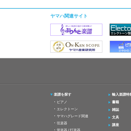
ヤマハ関連サイト
楽譜を探す
輸入楽譜特
ピアノ
書籍
エレクトーン
雑誌
ヤマハグレード関連
文具
弦楽器
講座
管楽器 / 打楽器