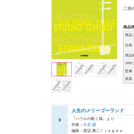
二胡
商品
商品
仕様
商品
JAN
監修
楽器
人生のメリーゴーランド
『ハウルの動く城』より
8
作曲：
久石 譲
編曲：渡辺 雅二 / ｊａｇｗａ