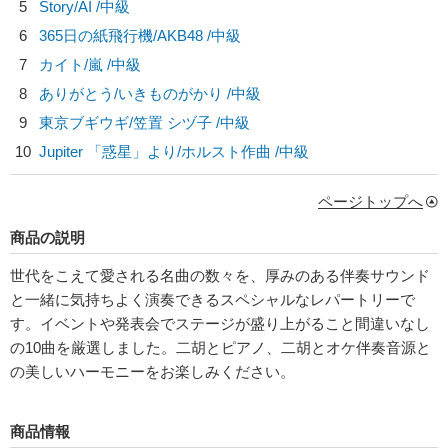
5
Story/
AI
/中級
6
365日の紙飛行機/
AKB48
/中級
7
カイト/
嵐
/中級
8
ありがとう/
いきものがかり
/中級
9
東京ブギウギ/
笠置 シヅ子
/中級
10
Jupiter 「惑星」より/
ホルスト作曲
/中級
ページトップへ
商品の説明
世代をこえて愛される名曲の数々を、厚みのある伴奏サウンド
と一緒に気持ちよく演奏できるスペシャルなレパートリーで
す。イベントや発表会でステージが盛り上がること間違いなし
の10曲を厳選しました。二胡とピアノ、二胡とオケ伴奏音源と
の美しいハーモニーをお楽しみください。
商品情報