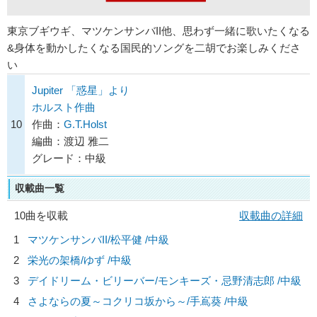
東京ブギウギ、マツケンサンバII他、思わず一緒に歌いたくなる
&身体を動かしたくなる国民的ソングを二胡でお楽しみくださ
い
Jupiter 「惑星」より
ホルスト作曲
10
作曲：
G.T.Holst
編曲：渡辺 雅二
グレード：中級
収載曲一覧
10曲を収載
収載曲の詳細
1
マツケンサンバII/
松平健
/中級
2
栄光の架橋/
ゆず
/中級
3
デイドリーム・ビリーバー/
モンキーズ・忌野清志郎
/中級
4
さよならの夏～コクリコ坂から～/
手嶌葵
/中級