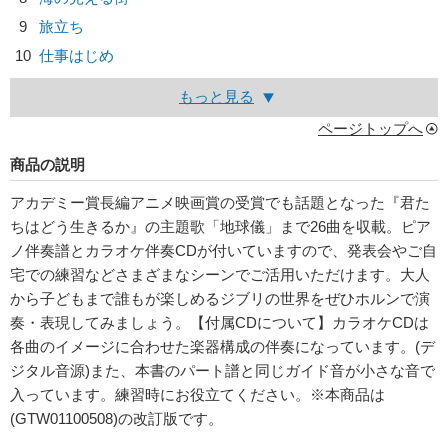
9
旅立ち
10
仕事はじめ
もっと見る
ページトップへ
商品の説明
アカデミー賞長編アニメ映画賞の受賞でも話題となった『君た
ちはどう生きるか』の主題歌「地球儀」まで26曲を収載。ピア
ノ伴奏譜とカラオケ伴奏CDが付いていますので、発表会やご自
宅での練習などさまざまなシーンでご活用いただけます。大人
から子どもまで誰もが楽しめるジブリの世界をぜひホルンで演
奏・表現してみましょう。【付属CDについて】カラオケCDは
各曲のイメージに合わせた楽器構成の伴奏になっています。(デ
ジタル音源)また、本書のパート譜と同じガイド音が小さな音で
入っています。練習時にお役立てください。※本商品は
(GTW01100508)の改訂版です。