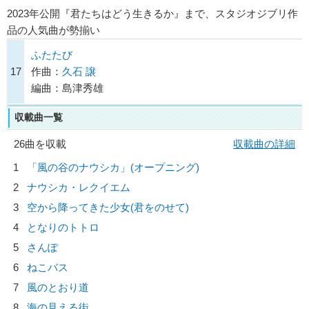
2023年公開『君たちはどう生きるか』まで、スタジオジブリ作
品の人気曲が勢揃い
ふたたび
17
作曲：
久石 譲
編曲：島津秀雄
収載曲一覧
26曲を収載
収載曲の詳細
1
「風の谷のナウシカ」(オープニング)
2
ナウシカ・レクイエム
3
空から降ってきた少女(君をのせて)
4
となりのトトロ
5
さんぽ
6
ねこバス
7
風のとおり道
8
海の見える街