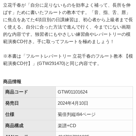
立花千春が「自分に足りないものを効率よく補って、長所を伸
ばす」ために書いたフルートの教本です。「音、指、舌、唇」
に焦点をあてた4項目別の日課練習は、初心者から上級者まで長
く使える、自分に合った方法で進んで行く、今までにない画期
的な内容です。独習者にもやさしい練習曲やレパートリーの模
範演奏CD付き。手に取ってフルートを極めましょう！
※本書は「フルートレパートリー 立花千春のフルート教本 【模
範演奏CD付】」(GTW291470)と同じ内容です。
商品情報
商品コード
GTW01101624
発売日
2024年4月10日
仕様
菊倍判縦/84ページ
商品構成
楽譜+CD