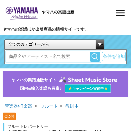
ヤマハの楽譜ほか出版商品の情報サイトです。
条件を追加
ヤマハの楽譜通販サイト
国内&輸入楽譜も豊富♪
★
★
キャンペーン実施中
管楽器/打楽器
>
フルート
>
教則本
CD付
フルートレパートリー