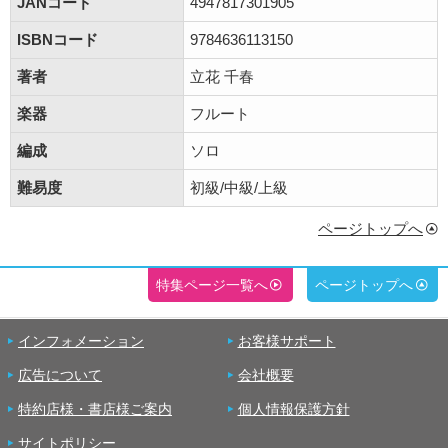
JANコード
4947817301905
ISBNコード
9784636113150
著者
立花 千春
楽器
フルート
編成
ソロ
難易度
初級/中級/上級
ページトップへ
特集ページ一覧へ
ページトップへ
インフォメーション
お客様サポート
広告について
会社概要
特約店様・書店様ご案内
個人情報保護方針
サイトポリシー