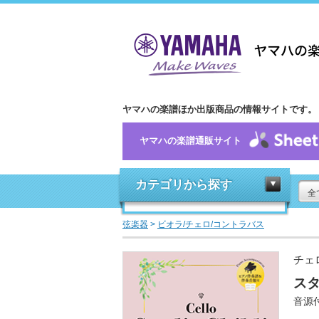
ヤマハの楽譜ほか出版商品の情報サイトです。
ヤマハの楽譜通販サイト
カテゴリから探す
全
弦楽器
>
ビオラ/チェロ/コントラバス
チェ
ス
音源