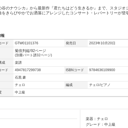
の谷のナウシカ』から最新作『君たちはどう生きるか』まで、スタジオ
曲をきらびやかでお洒落にアレンジしたコンサート・レパートリーが登
情報
コード
GTW01101376
発売日
2023年10月20日
菊倍判縦/92ページ
(別冊パート譜32ページ)
構成
楽譜
コード
4947817299738
ISBNコード
9784636109900
石黒 豪
チェロ
編成
チェロ/ピアノ
度
中上級
楽器：チェロ
グレード：中上級