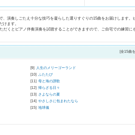
で、演奏しごたえ十分な技巧を凝らした選りすぐりの15曲をお届けします。
だけます。
していただくとピアノ伴奏演奏を試聴することができますので、ご自宅での練習に
[全15曲
[9]
人生のメリーゴーランド
[10]
ふたたび
[11]
母と海の讃歌
[12]
帰らざる日々
[13]
さよならの夏
[14]
やさしさに包まれたなら
[15]
地球儀