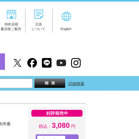
特約店様
広告
書店様ご案内
について
English
詳細検索
好評発売中
&伴奏
3,080
税込：
円