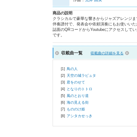
商品の説明
クラシカルで豪華な響きからジャズアレンジま
伴奏譜付で、発表会や依頼演奏にもお使いいた
誌面のQRコードからYoutubeにアクセス
です。
収載曲一覧
収載曲の詳細を見る
[1]
鳥の人
[2]
天空の城ラピュタ
[3]
君をのせて
[4]
となりのトトロ
[5]
風のとおり道
[6]
海の見える街
[7]
もののけ姫
[8]
アシタカせっき