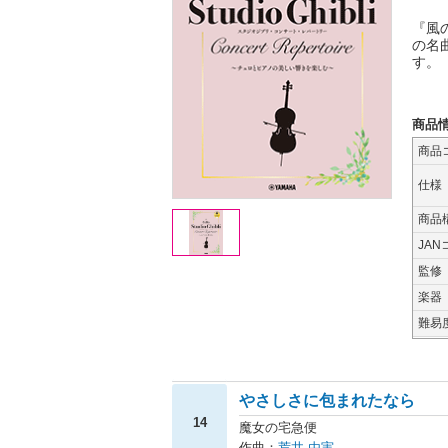
『風
の名
す。
商品
商品
仕様
商品
JAN
監修
楽器
難易
やさしさに包まれたなら
14
魔女の宅急便
作曲：
荒井 由実