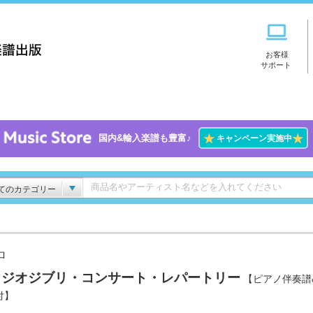
お客様
サポート
★
★
国内&輸入楽譜も豊富♪
キャンペーン実施中
てのカテゴリー
ロ
タジオジブリ・コンサート・レパートリー
【ピアノ伴奏譜
付】