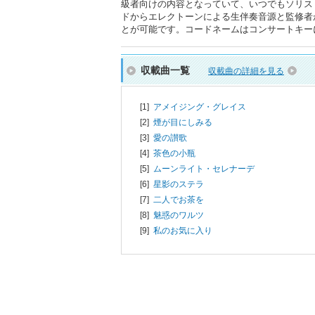
級者向けの内容となっていて、いつでもソリス
ドからエレクトーンによる生伴奏音源と監修者
とが可能です。コードネームはコンサートキー
収載曲一覧
収載曲の詳細を見る
[1]
アメイジング・グレイス
[2]
煙が目にしみる
[3]
愛の讃歌
[4]
茶色の小瓶
[5]
ムーンライト・セレナーデ
[6]
星影のステラ
[7]
二人でお茶を
[8]
魅惑のワルツ
[9]
私のお気に入り