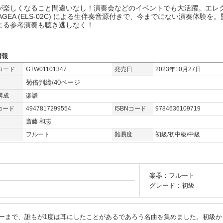
が楽しくなること間違いなし！演奏会などのイベントでも大活躍。エレ
AGEA (ELS-02C) による生伴奏音源付きで、今までにない演奏体験を。
よる参考演奏も聴き逃しなく！
情報
コード
GTW01101347
発売日
2023年10月27日
菊倍判縦/40ページ
構成
楽譜
コード
4947817299554
ISBNコード
9784636109719
斎藤 和志
フルート
難易度
初級/初中級/中級
楽器：フルート
グレード：初級
ーまで、誰もが1度は耳にしたことがあるであろう名曲を集めました。初級か