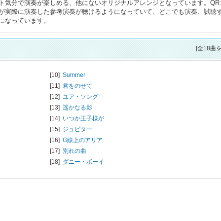
ト気分で演奏が楽しめる、他にないオリジナルアレンジとなっています。QR
が実際に演奏した参考演奏が聴けるようになっていて、どこでも演奏、試聴
になっています。
[全18曲
[10]
Summer
[11]
君をのせて
[12]
ユア・ソング
[13]
遥かなる影
[14]
いつか王子様が
[15]
ジュピター
[16]
G線上のアリア
[17]
別れの曲
[18]
ダニー・ボーイ