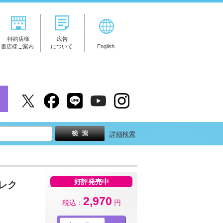
特約店様
広告
書店様ご案内
について
English
詳細検索
好評発売中
セレク
2,970
税込：
円