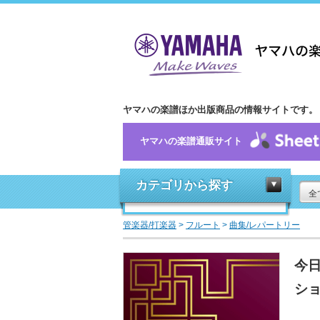
ヤマハの楽譜ほか出版商品の情報サイトです。
ヤマハの楽譜通販サイト
カテゴリから探す
全
管楽器/打楽器
>
フルート
>
曲集/レパートリー
今日
シ