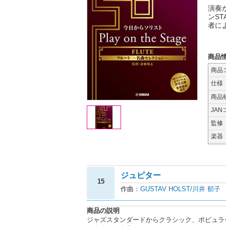
演奏
ンST
者に
商品
商品
仕様
商品
JAN
監修
楽器
ジュピター
15
作曲：
GUSTAV HOLST/川井 郁子
商品の説明
ジャズスタンダードからクラシック、ポピュラ