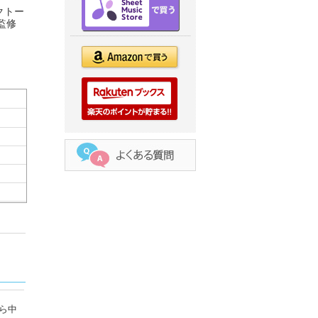
クトー
監修
ら中