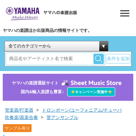
ヤマハの楽譜ほか出版商品の情報サイトです。
条件を追加
ヤマハの楽譜通販サイト
国内&輸入楽譜も豊富♪
★
★
キャンペーン実施中
管楽器/打楽器
>
トロンボーン/ユーフォニアム/チューバ
吹奏楽/器楽合奏
>
管アンサンブル
サンプル有り