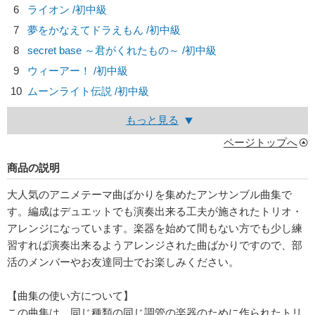
6
ライオン /初中級
7
夢をかなえてドラえもん /初中級
8
secret base ～君がくれたもの～ /初中級
9
ウィーアー！ /初中級
10
ムーンライト伝説 /初中級
もっと見る
ページトップへ
商品の説明
大人気のアニメテーマ曲ばかりを集めたアンサンブル曲集で
す。編成はデュエットでも演奏出来る工夫が施されたトリオ・
アレンジになっています。楽器を始めて間もない方でも少し練
習すれば演奏出来るようアレンジされた曲ばかりですので、部
活のメンバーやお友達同士でお楽しみください。
【曲集の使い方について】
この曲集は、同じ種類の同じ調管の楽器のために作られたトリ