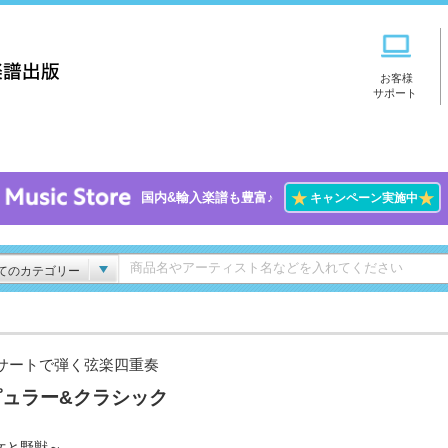
お客様
サポート
★
★
国内&輸入楽譜も豊富♪
キャンペーン実施中
てのカテゴリー
サートで弾く弦楽四重奏
ピュラー&クラシック
女と野獣～