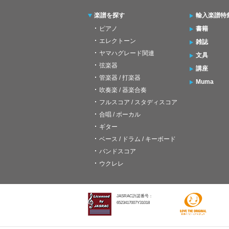
楽譜を探す
輸入楽譜特
ピアノ
書籍
エレクトーン
雑誌
ヤマハグレード関連
文具
弦楽器
講座
管楽器 / 打楽器
Muma
吹奏楽 / 器楽合奏
フルスコア / スタディスコア
合唱 / ボーカル
ギター
ベース / ドラム / キーボード
バンドスコア
ウクレレ
JASRAC許諾番号：
6523417007Y31018