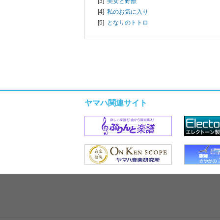
[3]
美女と野獣
[4]
私のお気に入り
[5]
となりのトトロ
ヤマハ関連サイト