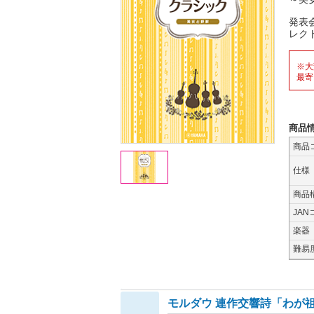
発表
レク
※大
最寄
商品
商品
仕様
商品
JAN
楽器
難易
モルダウ 連作交響詩「わが