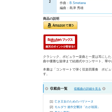
2
作曲：
B.Smetana
編曲：島津 秀雄
商品の説明
クラシック、ポピュラー楽曲と一度は耳にした
曲や優雅な旋律まで結婚式やコンサート、華や
本書は「コンサートで弾く弦楽四重奏 ポピュラー
す。
収載曲一覧
収載曲の詳細を見る
[1]
亡き王女のためのパヴァーヌ
[2]
モルダウ 連作交響詩「わが祖国」