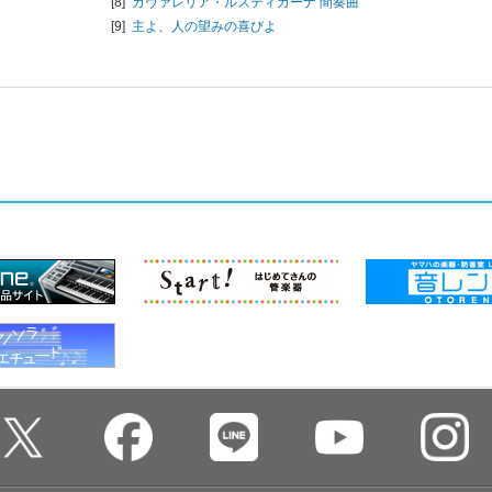
[8]
カヴァレリア・ルスティカーナ 間奏曲
[9]
主よ、人の望みの喜びよ