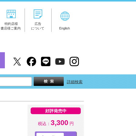
特約店様
広告
書店様ご案内
について
English
詳細検索
好評発売中
3,300
税込：
円