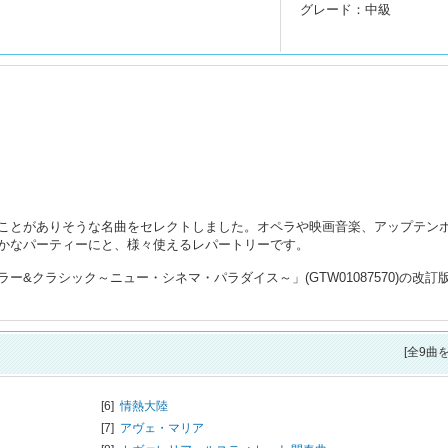
グレード：中級
ことがありそうな名曲をセレクトしました。オペラや映画音楽、アップテン
かなパーティーにと、様々使えるレパートリーです。
&クラシック～ニュー・シネマ・パラダイス～」(GTW01087570)の改訂
[全9曲
[6]
情熱大陸
[7]
アヴェ・マリア