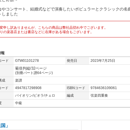
会やコンサート、結婚式などで演奏したいポピュラーとクラシックの名
トしました
変申し訳ありませんが、こちらの商品は弊社品切れ中でございます。
りの楽器店または書店などに在庫がある場合もございます。
情報
コード
GTW01101278
発売日
2023年7月25日
菊倍判縦/32ページ
(別冊パート譜64ページ)
構成
楽譜
コード
4947817298908
ISBNコード
9784636109061
バイオリン/ビオラ/チェロ
編成
弦楽四重奏
度
中級
祖国」