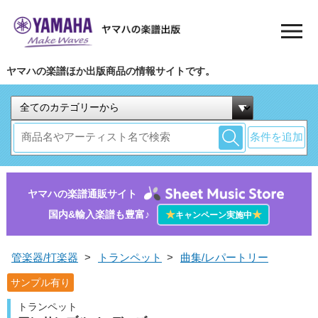
ヤマハの楽譜ほか出版商品の情報サイトです。
条件を追加
ヤマハの楽譜通販サイト
国内&輸入楽譜も豊富♪
★
★
キャンペーン実施中
管楽器/打楽器
>
トランペット
>
曲集/レパートリー
サンプル有り
トランペット