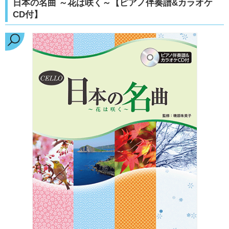
日本の名曲 ～花は咲く～【ピアノ伴奏譜&カラオケ
CD付】