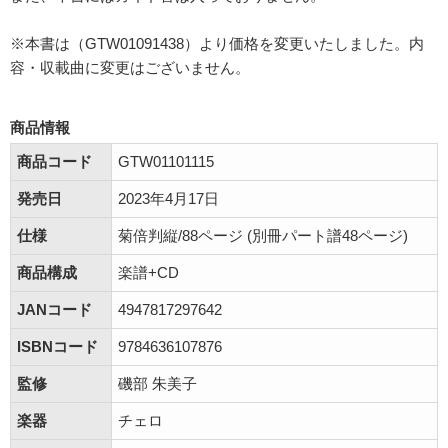
※本書は（GTW01091438）より価格を変更いたしました。内
容・収載曲に変更はございません。
商品情報
商品コード
GTW01101115
発売日
2023年4月17日
仕様
菊倍判縦/88ページ (別冊パート譜48ページ)
商品構成
楽譜+CD
JANコード
4947817297642
ISBNコード
9784636107876
監修
磯部 朱美子
楽器
チェロ