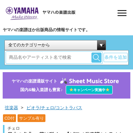
ヤマハの楽譜ほか出版商品の情報サイトです。
条件を追加
ヤマハの楽譜通販サイト
国内&輸入楽譜も豊富♪
★
★
キャンペーン実施中
弦楽器
>
ビオラ/チェロ/コントラバス
CD付
サンプル有り
チェロ