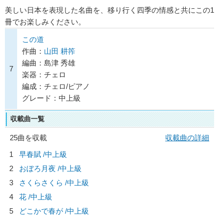
美しい日本を表現した名曲を、移り行く四季の情感と共にこの1
冊でお楽しみください。
この道
作曲：
山田 耕筰
編曲：島津 秀雄
7
楽器：チェロ
編成：チェロ/ピアノ
グレード：中上級
収載曲一覧
25曲を収載
収載曲の詳細
1
早春賦 /中上級
2
おぼろ月夜 /中上級
3
さくらさくら /中上級
4
花 /中上級
5
どこかで春が /中上級