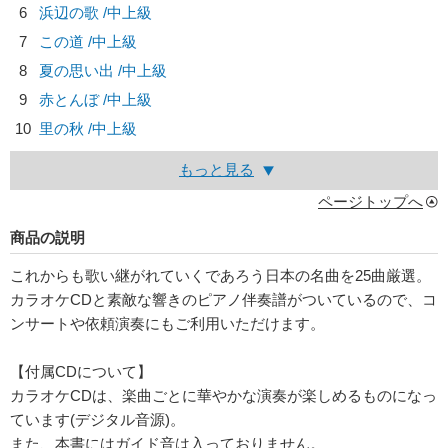
6
浜辺の歌 /中上級
7
この道 /中上級
8
夏の思い出 /中上級
9
赤とんぼ /中上級
10
里の秋 /中上級
もっと見る
ページトップへ
商品の説明
これからも歌い継がれていくであろう日本の名曲を25曲厳選。
カラオケCDと素敵な響きのピアノ伴奏譜がついているので、コ
ンサートや依頼演奏にもご利用いただけます。
【付属CDについて】
カラオケCDは、楽曲ごとに華やかな演奏が楽しめるものになっ
ています(デジタル音源)。
また、本書にはガイド音は入っておりません。