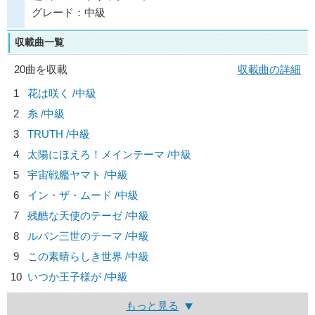
グレード：中級
収載曲一覧
20曲を収載
収載曲の詳細
1
花は咲く /中級
2
糸 /中級
3
TRUTH /中級
4
太陽にほえろ！メインテーマ /中級
5
宇宙戦艦ヤマト /中級
6
イン・ザ・ムード /中級
7
残酷な天使のテーゼ /中級
8
ルパン三世のテーマ /中級
9
この素晴らしき世界 /中級
10
いつか王子様が /中級
もっと見る