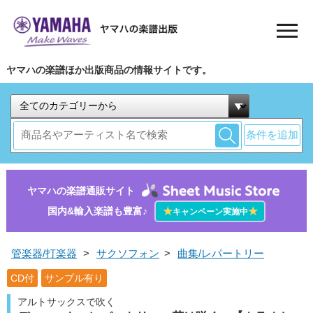
ヤマハの楽譜ほか出版商品の情報サイトです。
条件を追加
ヤマハの楽譜通販サイト
国内&輸入楽譜も豊富♪
★
★
キャンペーン実施中
管楽器/打楽器
>
サクソフォン
>
曲集/レパートリー
CD付
サンプル有り
アルトサックスで吹く