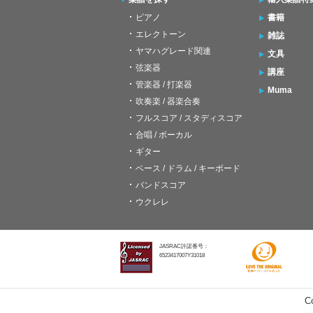
ピアノ
書籍
エレクトーン
雑誌
ヤマハグレード関連
文具
弦楽器
講座
管楽器 / 打楽器
Muma
吹奏楽 / 器楽合奏
フルスコア / スタディスコア
合唱 / ボーカル
ギター
ベース / ドラム / キーボード
バンドスコア
ウクレレ
JASRAC許諾番号：
6523417007Y31018
C