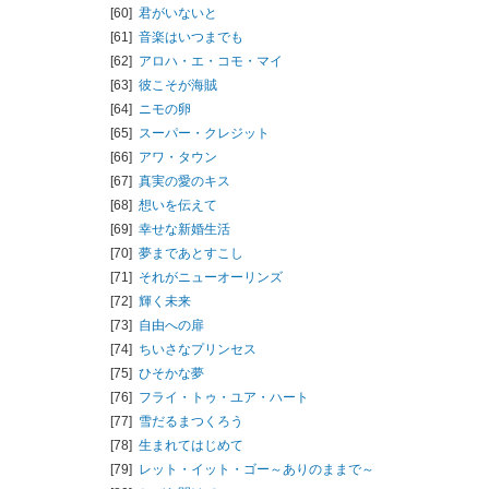
[60]
君がいないと
[61]
音楽はいつまでも
[62]
アロハ・エ・コモ・マイ
[63]
彼こそが海賊
[64]
ニモの卵
[65]
スーパー・クレジット
[66]
アワ・タウン
[67]
真実の愛のキス
[68]
想いを伝えて
[69]
幸せな新婚生活
[70]
夢まであとすこし
[71]
それがニューオーリンズ
[72]
輝く未来
[73]
自由への扉
[74]
ちいさなプリンセス
[75]
ひそかな夢
[76]
フライ・トゥ・ユア・ハート
[77]
雪だるまつくろう
[78]
生まれてはじめて
[79]
レット・イット・ゴー～ありのままで～