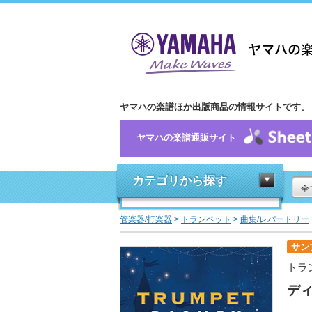
ヤマハの楽譜ほか出版商品の情報サイトです。
ヤマハの楽譜通販サイト
カテゴリから探す
全
管楽器/打楽器
>
トランペット
>
曲集/レパートリー
サン
トラ
ディ