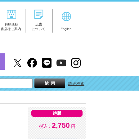
特約店様
広告
書店様ご案内
について
English
詳細検索
絶版
2,750
税込：
円