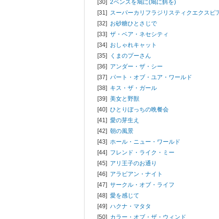
[30]
2ペンスを鳩に(鳩に餌を)
[31]
スーパーカリフラジリスティクエクスピ
[32]
お砂糖ひとさじで
[33]
ザ・ベア・ネセシティ
[34]
おしゃれキャット
[35]
くまのプーさん
[36]
アンダー・ザ・シー
[37]
パート・オブ・ユア・ワールド
[38]
キス・ザ・ガール
[39]
美女と野獣
[40]
ひとりぼっちの晩餐会
[41]
愛の芽生え
[42]
朝の風景
[43]
ホール・ニュー・ワールド
[44]
フレンド・ライク・ミー
[45]
アリ王子のお通り
[46]
アラビアン・ナイト
[47]
サークル・オブ・ライフ
[48]
愛を感じて
[49]
ハクナ・マタタ
[50]
カラー・オブ・ザ・ウィンド