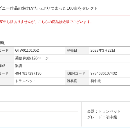
ズニー作品の魅力がたっぷりつまった100曲をセレクト
変申し訳ありませんが、こちらの商品は絶版でございます。
情報
コード
GTW01101052
発売日
2023年3月22日
菊倍判縦/128ページ
構成
楽譜
コード
4947817297130
ISBNコード
9784636107432
トランペット
難易度
初中級
楽器：トランペット
グレード：初中級