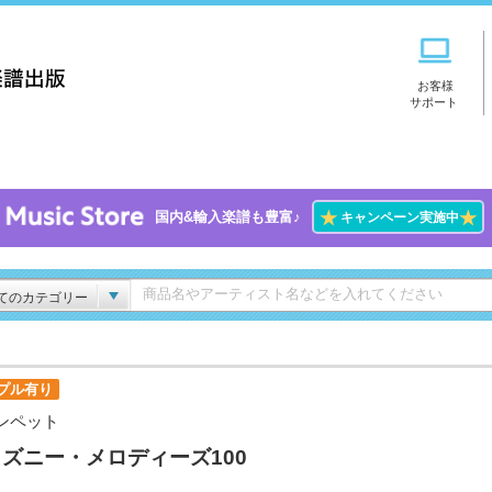
お客様
サポート
★
★
国内&輸入楽譜も豊富♪
キャンペーン実施中
てのカテゴリー
プル有り
ンペット
ズニー・メロディーズ100