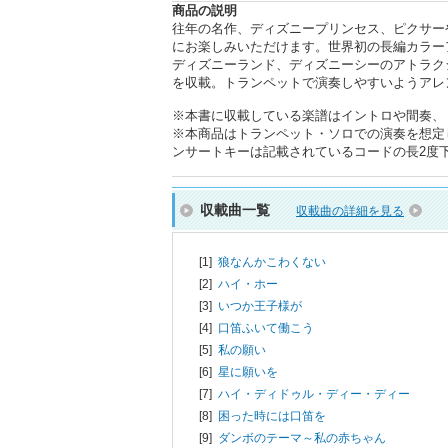
商品の説明
往年の名作、ディズニープリンセス、ピクサー
にお楽しみいただけます。世界初の長編カラー
ディズニーランド、ディズニーシーのアトラク
を収載。トランペットで演奏しやすいようアレ
※本書に収載している楽譜はイントロや間奏、
※本商品はトランペット・ソロでの演奏を想定
ンサートキーは記載されているコードの長2度下に
収載曲一覧
収載曲の詳細を見る
[1]
狼なんかこわくない
[2]
ハイ・ホー
[3]
いつか王子様が
[4]
口笛ふいて働こう
[5]
私の願い
[6]
星に願いを
[7]
ハイ・ディドゥル・ディー・ディー
[8]
困った時には口笛を
[9]
ダンボのテーマ～私の赤ちゃん