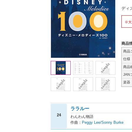
ディ
※大
商品
商品
仕様
商品
JAN
楽器
ララルー
24
わんわん物語
作曲：
Peggy Lee/Sonny Burke