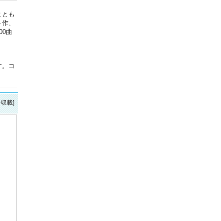
ととも
ト作、
0曲
す。コ
を収載]