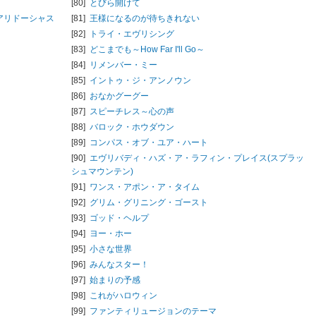
[80]
とびら開けて
アリドーシャス
[81]
王様になるのが待ちきれない
[82]
トライ・エヴリシング
[83]
どこまでも～How Far I'll Go～
[84]
リメンバー・ミー
[85]
イントゥ・ジ・アンノウン
[86]
おなかグーグー
[87]
スピーチレス～心の声
[88]
バロック・ホウダウン
[89]
コンパス・オブ・ユア・ハート
[90]
エヴリバディ・ハズ・ア・ラフィン・プレイス(スプラッ
シュマウンテン)
[91]
ワンス・アポン・ア・タイム
[92]
グリム・グリニング・ゴースト
[93]
ゴッド・ヘルプ
[94]
ヨー・ホー
[95]
小さな世界
[96]
みんなスター！
[97]
始まりの予感
[98]
これがハロウィン
[99]
ファンティリュージョンのテーマ