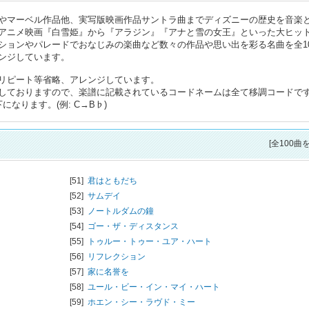
やマーベル作品他、実写版映画作品サントラ曲までディズニーの歴史を音楽
アニメ映画『白雪姫』から『アラジン』『アナと雪の女王』といった大ヒッ
ションやパレードでおなじみの楽曲など数々の作品や思い出を彩る名曲を全10
ンジしています。
リピート等省略、アレンジしています。
しておりますので、楽譜に記載されているコードネームは全て移調コードで
なります。(例: C→B♭)
[全100曲
[51]
君はともだち
[52]
サムデイ
[53]
ノートルダムの鐘
[54]
ゴー・ザ・ディスタンス
[55]
トゥルー・トゥー・ユア・ハート
[56]
リフレクション
[57]
家に名誉を
[58]
ユール・ビー・イン・マイ・ハート
[59]
ホエン・シー・ラヴド・ミー