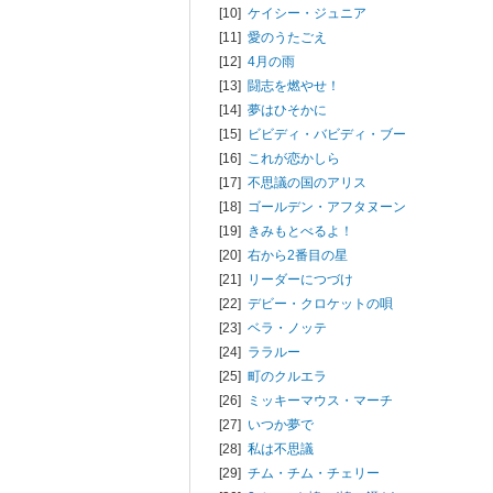
[10]
ケイシー・ジュニア
[11]
愛のうたごえ
[12]
4月の雨
[13]
闘志を燃やせ！
[14]
夢はひそかに
[15]
ビビディ・バビディ・ブー
[16]
これが恋かしら
[17]
不思議の国のアリス
[18]
ゴールデン・アフタヌーン
[19]
きみもとべるよ！
[20]
右から2番目の星
[21]
リーダーにつづけ
[22]
デビー・クロケットの唄
[23]
ベラ・ノッテ
[24]
ララルー
[25]
町のクルエラ
[26]
ミッキーマウス・マーチ
[27]
いつか夢で
[28]
私は不思議
[29]
チム・チム・チェリー