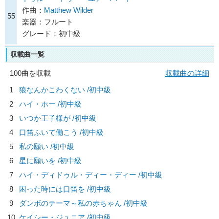
作曲：
Matthew Wilder
55
楽器：フルート
グレード：初中級
収載曲一覧
100曲を収載
収載曲の詳細
1
狼なんかこわくない /初中級
2
ハイ・ホー /初中級
3
いつか王子様が /初中級
4
口笛ふいて働こう /初中級
5
私の願い /初中級
6
星に願いを /初中級
7
ハイ・ディドゥル・ディー・ディー /初中級
8
困った時には口笛を /初中級
9
ダンボのテーマ～私の赤ちゃん /初中級
10
ケイシー・ジュニア /初中級