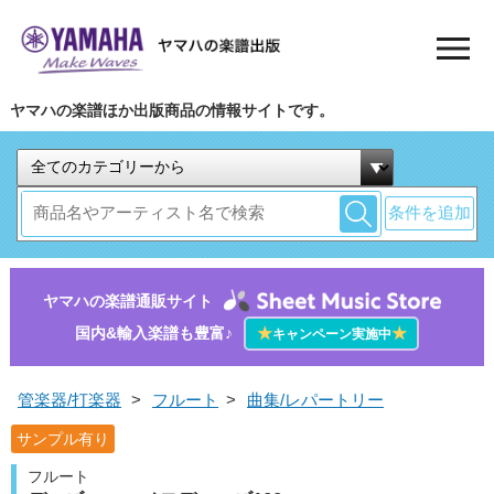
ヤマハの楽譜ほか出版商品の情報サイトです。
条件を追加
ヤマハの楽譜通販サイト
国内&輸入楽譜も豊富♪
★
★
キャンペーン実施中
管楽器/打楽器
>
フルート
>
曲集/レパートリー
サンプル有り
フルート