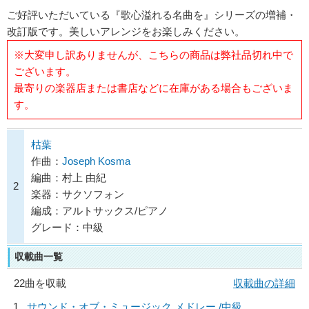
ご好評いただいている『歌心溢れる名曲を』シリーズの増補・
改訂版です。美しいアレンジをお楽しみください。
※大変申し訳ありませんが、こちらの商品は弊社品切れ中で
ございます。
最寄りの楽器店または書店などに在庫がある場合もございま
す。
枯葉
作曲：
Joseph Kosma
編曲：村上 由紀
2
楽器：サクソフォン
編成：アルトサックス/ピアノ
グレード：中級
収載曲一覧
22曲を収載
収載曲の詳細
1
サウンド・オブ・ミュージック メドレー /中級