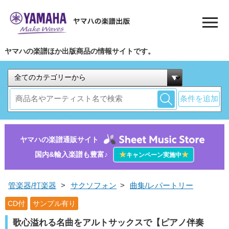
ヤマハの楽譜ほか出版商品の情報サイトです。
条件を追加
ヤマハの楽譜通販サイト
国内&輸入楽譜も豊富♪
★
★
キャンペーン実施中
管楽器/打楽器
>
サクソフォン
>
曲集/レパートリー
CD付
サンプル有り
歌心溢れる名曲をアルトサックスで【ピアノ伴奏