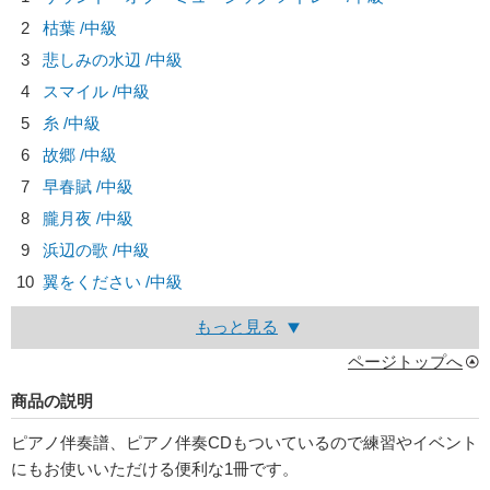
2
枯葉 /中級
3
悲しみの水辺 /中級
4
スマイル /中級
5
糸 /中級
6
故郷 /中級
7
早春賦 /中級
8
朧月夜 /中級
9
浜辺の歌 /中級
10
翼をください /中級
もっと見る
ページトップへ
商品の説明
ピアノ伴奏譜、ピアノ伴奏CDもついているので練習やイベント
にもお使いいただける便利な1冊です。