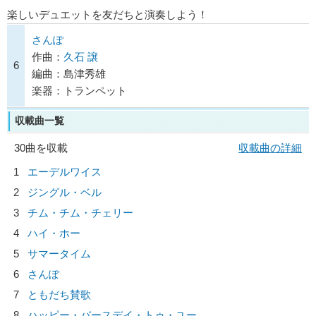
楽しいデュエットを友だちと演奏しよう！
さんぽ
作曲：
久石 譲
6
編曲：島津秀雄
楽器：トランペット
収載曲一覧
30曲を収載
収載曲の詳細
1
エーデルワイス
2
ジングル・ベル
3
チム・チム・チェリー
4
ハイ・ホー
5
サマータイム
6
さんぽ
7
ともだち賛歌
8
ハッピー・バースデイ・トゥ・ユー