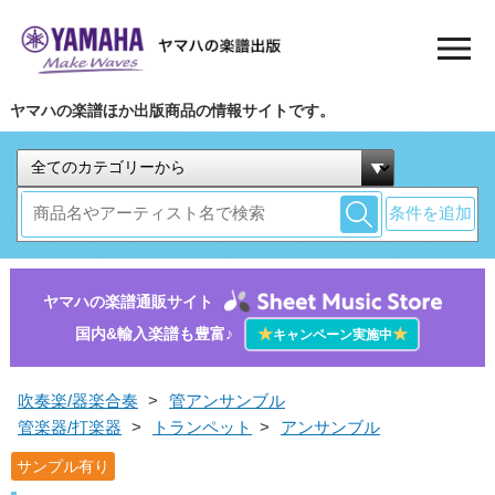
ヤマハの楽譜ほか出版商品の情報サイトです。
条件を追加
ヤマハの楽譜通販サイト
国内&輸入楽譜も豊富♪
★
★
キャンペーン実施中
吹奏楽/器楽合奏
>
管アンサンブル
管楽器/打楽器
>
トランペット
>
アンサンブル
サンプル有り