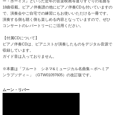
ー・ボーイズ』といった近年の音楽映画等選りすぐりの名曲を
18曲収載。ピアノ伴奏譜の他にピアノ伴奏CDも付いていますの
で、演奏会やご自宅での練習にもお使いいただける一冊です。
演奏する側も聴く側も楽しめる内容となっていますので、ぜひ
コンサートのレパートリーにご活用ください。
【付属CDについて】
ピアノ伴奏CDは、ピアニストが演奏したものをデジタル音源で
収録しています。
ガイド音は入っておりません。
※本書は「フルート シネマ&ミュージカル名曲集～ボヘミア
ンラプソディ～」（GTW01097605）の改訂版です。
ムーン・リバー