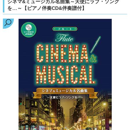
シネマ&ミュージカル名曲集～天使にラブ・ソング
を…～【ピアノ伴奏CD&伴奏譜付】