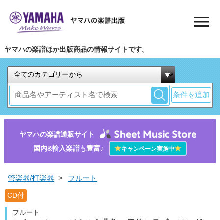
ヤマハの楽譜ほか出版商品の情報サイトです。
条件を追加
ヤマハの楽譜通販サイト
国内&輸入楽譜も豊富♪
★
★
キャンペーン実施中
管楽器/打楽器
>
フルート
CD付
フルート