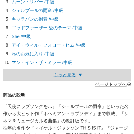
3
ムーン・リバー /中級
4
シェルブールの雨傘 /中級
5
キャラバンの到着 /中級
6
ゴッドファーザー 愛のテーマ /中級
7
She /中級
8
アイ・ウィル・フォロー・ヒム /中級
9
私のお気に入り /中級
10
マン・イン・ザ・ミラー /中級
もっと見る
ページトップへ
商品の説明
『天使にラブソングを…』『シェルブールの雨傘』といった名
作から大ヒット作「ボヘミアン・ラプソディ」まで収載、「シ
ネマ＆ミュージカル名曲集」の改訂版です。
往年の名作や『マイケル・ジャクソン THIS IS IT』『ジャージ