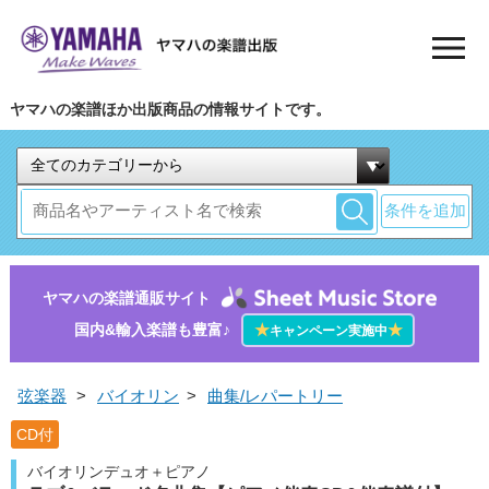
ヤマハの楽譜ほか出版商品の情報サイトです。
条件を追加
ヤマハの楽譜通販サイト
国内&輸入楽譜も豊富♪
★
★
キャンペーン実施中
弦楽器
>
バイオリン
>
曲集/レパートリー
CD付
バイオリンデュオ＋ピアノ