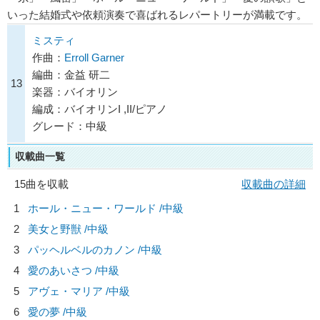
いった結婚式や依頼演奏で喜ばれるレパートリーが満載です。
ミスティ
作曲：
Erroll Garner
編曲：金益 研二
13
楽器：バイオリン
編成：バイオリンI ,II/ピアノ
グレード：中級
収載曲一覧
15曲を収載
収載曲の詳細
1
ホール・ニュー・ワールド /中級
2
美女と野獣 /中級
3
パッヘルベルのカノン /中級
4
愛のあいさつ /中級
5
アヴェ・マリア /中級
6
愛の夢 /中級