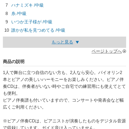
7
ハナミズキ /中級
8
糸 /中級
9
いつか王子様が /中級
10
誰かが私を見つめてる /中級
もっと見る
ページトップへ
商品の説明
1人で舞台に立つ自信のない方も、2人なら安心。バイオリン2
本とピアノの美しいハーモニーをお楽しみください。ピアノ伴
奏CDは、伴奏者がいない時やご自宅での練習用にも使えてとて
も便利。
ピアノ伴奏譜も付いていますので、コンサートや発表会など幅
広くご利用ください。
※ピアノ伴奏CDは、ピアニストが演奏したものをデジタル音源
で収録しています。ガイド音は入っていません。