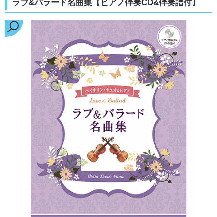
ラブ&バラード名曲集【ピアノ伴奏CD&伴奏譜付】