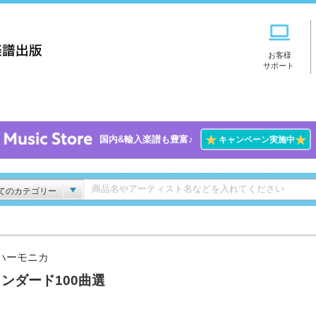
お客様
サポート
★
★
国内&輸入楽譜も豊富♪
キャンペーン実施中
てのカテゴリー
ハーモニカ
ンダード100曲選