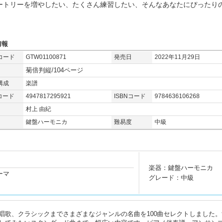
ートリーを増やしたい、たくさん練習したい、そんなあなたにぴったりの
情報
コード
GTW01100871
発売日
2022年11月29日
菊倍判縦/104ページ
構成
楽譜
コード
4947817295921
ISBNコード
9784636106268
村上 由紀
鍵盤ハーモニカ
難易度
中級
楽器：鍵盤ハーモニカ
ーマ
グレード：中級
唱歌、クラシックまでさまざまなジャンルの名曲を100曲セレクトしました。