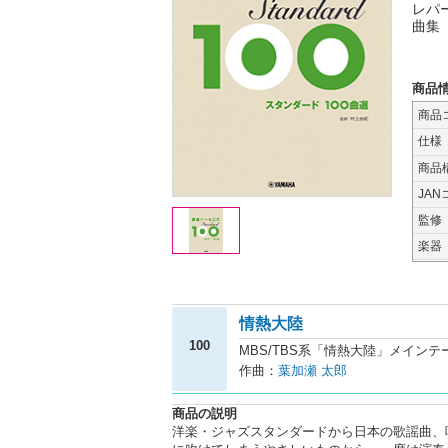
レパ
曲集
商品
商品
仕様
商品
JAN
監修
楽器
情熱大陸
100
MBS/TBS系「情熱大陸」メインテ
作曲：
葉加瀬 太郎
商品の説明
洋楽・ジャズスタンダードから日本の歌謡曲、