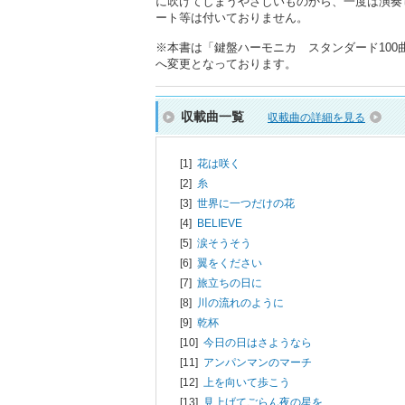
に吹けてしまうやさしいものから、一度は演奏
ート等は付いておりません。
※本書は「鍵盤ハーモニカ スタンダード100曲
へ変更となっております。
収載曲一覧
収載曲の詳細を見る
[1]
花は咲く
[2]
糸
[3]
世界に一つだけの花
[4]
BELIEVE
[5]
涙そうそう
[6]
翼をください
[7]
旅立ちの日に
[8]
川の流れのように
[9]
乾杯
[10]
今日の日はさようなら
[11]
アンパンマンのマーチ
[12]
上を向いて歩こう
[13]
見上げてごらん夜の星を