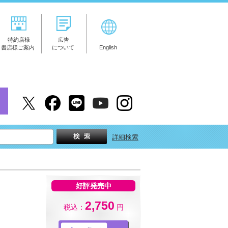
特約店様
広告
書店様ご案内
について
English
詳細検索
好評発売中
2,750
税込：
円