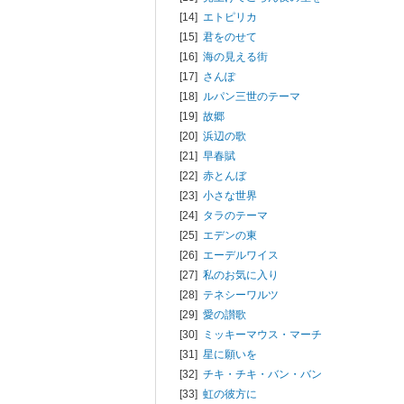
[14]
エトピリカ
[15]
君をのせて
[16]
海の見える街
[17]
さんぽ
[18]
ルパン三世のテーマ
[19]
故郷
[20]
浜辺の歌
[21]
早春賦
[22]
赤とんぼ
[23]
小さな世界
[24]
タラのテーマ
[25]
エデンの東
[26]
エーデルワイス
[27]
私のお気に入り
[28]
テネシーワルツ
[29]
愛の讃歌
[30]
ミッキーマウス・マーチ
[31]
星に願いを
[32]
チキ・チキ・バン・バン
[33]
虹の彼方に