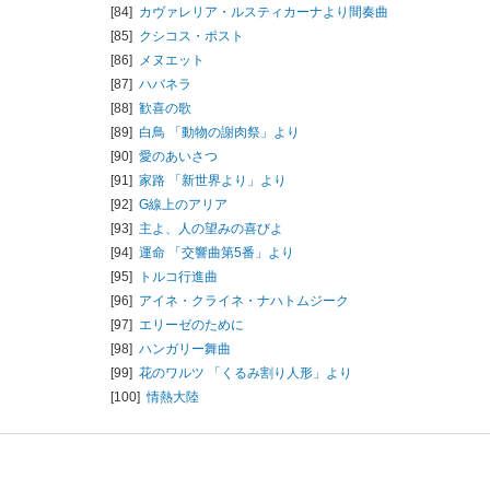
[84]
カヴァレリア・ルスティカーナより間奏曲
[85]
クシコス・ポスト
[86]
メヌエット
[87]
ハバネラ
[88]
歓喜の歌
[89]
白鳥 「動物の謝肉祭」より
[90]
愛のあいさつ
[91]
家路 「新世界より」より
[92]
G線上のアリア
[93]
主よ、人の望みの喜びよ
[94]
運命 「交響曲第5番」より
[95]
トルコ行進曲
[96]
アイネ・クライネ・ナハトムジーク
[97]
エリーゼのために
[98]
ハンガリー舞曲
[99]
花のワルツ 「くるみ割り人形」より
[100]
情熱大陸