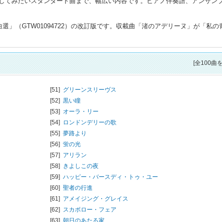
してみたいスタンダード曲まで、幅広い内容です。ピアノ伴奏譜、アンサン
選」（GTW01094722）の改訂版です。収載曲「渚のアデリーヌ」が「私の
[全100曲
[51]
グリーンスリーヴス
[52]
黒い瞳
[53]
オーラ・リー
[54]
ロンドンデリーの歌
[55]
夢路より
[56]
蛍の光
[57]
アリラン
[58]
きよしこの夜
[59]
ハッピー・バースディ・トゥ・ユー
[60]
聖者の行進
[61]
アメイジング・グレイス
[62]
スカボロー・フェア
[63]
朝日のあたる家