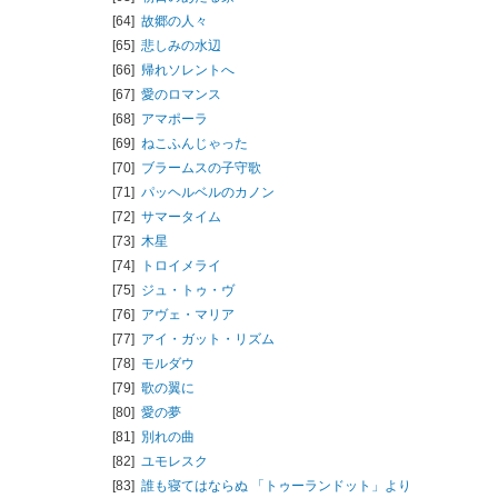
[64]
故郷の人々
[65]
悲しみの水辺
[66]
帰れソレントへ
[67]
愛のロマンス
[68]
アマポーラ
[69]
ねこふんじゃった
[70]
ブラームスの子守歌
[71]
パッヘルベルのカノン
[72]
サマータイム
[73]
木星
[74]
トロイメライ
[75]
ジュ・トゥ・ヴ
[76]
アヴェ・マリア
[77]
アイ・ガット・リズム
[78]
モルダウ
[79]
歌の翼に
[80]
愛の夢
[81]
別れの曲
[82]
ユモレスク
[83]
誰も寝てはならぬ 「トゥーランドット」より