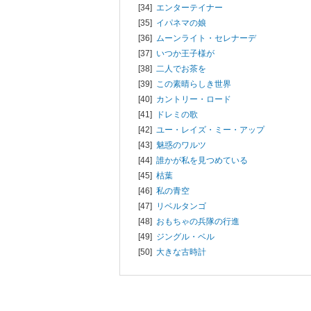
[34]
エンターテイナー
[35]
イパネマの娘
[36]
ムーンライト・セレナーデ
[37]
いつか王子様が
[38]
二人でお茶を
[39]
この素晴らしき世界
[40]
カントリー・ロード
[41]
ドレミの歌
[42]
ユー・レイズ・ミー・アップ
[43]
魅惑のワルツ
[44]
誰かが私を見つめている
[45]
枯葉
[46]
私の青空
[47]
リベルタンゴ
[48]
おもちゃの兵隊の行進
[49]
ジングル・ベル
[50]
大きな古時計