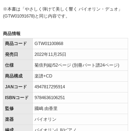
※本書は「やさしく弾けて美しく響く バイオリン・デュオ」
(GTW01091678)と同じ内容です。
商品情報
商品コード
GTW01100868
発売日
2022年11月25日
仕様
菊倍判縦/52ページ (別冊パート譜24ページ)
商品構成
楽譜+CD
JANコード
4947817295914
ISBNコード
9784636106251
監修
國嶋 由香里
楽器
バイオリン
編成
バイオリンI ,II/ピアノ