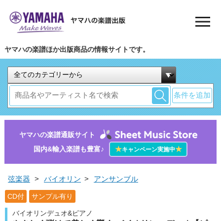
ヤマハの楽譜ほか出版商品の情報サイトです。
条件を追加
ヤマハの楽譜通販サイト
国内&輸入楽譜も豊富♪
★
★
キャンペーン実施中
弦楽器
>
バイオリン
>
アンサンブル
CD付
サンプル有り
バイオリンデュオ&ピアノ