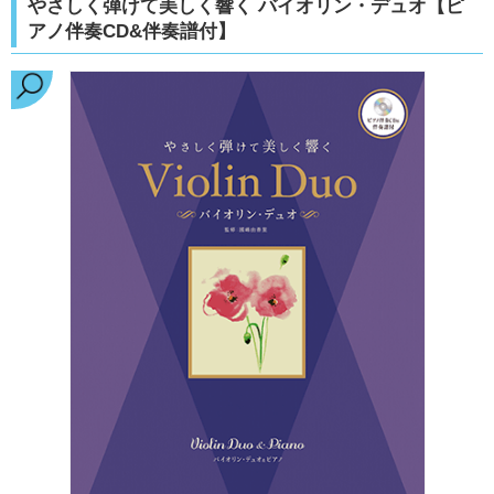
やさしく弾けて美しく響く バイオリン・デュオ【ピ
アノ伴奏CD&伴奏譜付】