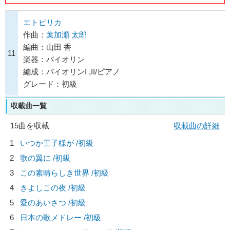
エトピリカ
作曲：
葉加瀬 太郎
編曲：山田 香
11
楽器：バイオリン
編成：バイオリンI ,II/ピアノ
グレード：初級
収載曲一覧
15曲を収載
収載曲の詳細
1
いつか王子様が /初級
2
歌の翼に /初級
3
この素晴らしき世界 /初級
4
きよしこの夜 /初級
5
愛のあいさつ /初級
6
日本の歌メドレー /初級