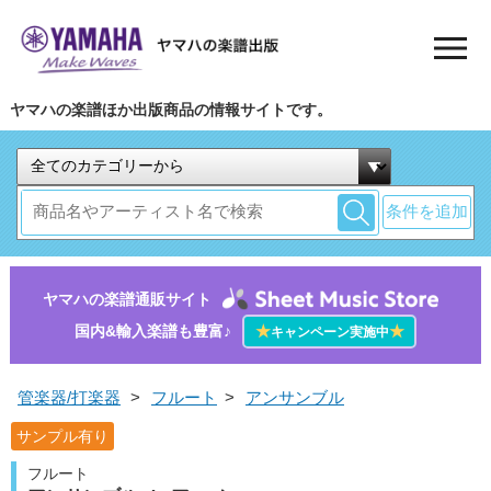
ヤマハの楽譜ほか出版商品の情報サイトです。
条件を追加
ヤマハの楽譜通販サイト
国内&輸入楽譜も豊富♪
★
★
キャンペーン実施中
管楽器/打楽器
>
フルート
>
アンサンブル
サンプル有り
フルート