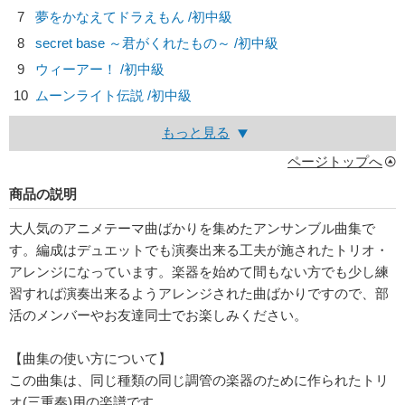
7
夢をかなえてドラえもん /初中級
8
secret base ～君がくれたもの～ /初中級
9
ウィーアー！ /初中級
10
ムーンライト伝説 /初中級
もっと見る
ページトップへ
商品の説明
大人気のアニメテーマ曲ばかりを集めたアンサンブル曲集で
す。編成はデュエットでも演奏出来る工夫が施されたトリオ・
アレンジになっています。楽器を始めて間もない方でも少し練
習すれば演奏出来るようアレンジされた曲ばかりですので、部
活のメンバーやお友達同士でお楽しみください。
【曲集の使い方について】
この曲集は、同じ種類の同じ調管の楽器のために作られたトリ
オ(三重奏)用の楽譜です。