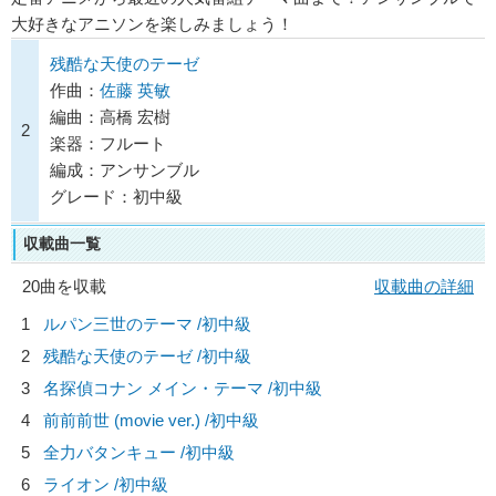
大好きなアニソンを楽しみましょう！
残酷な天使のテーゼ
作曲：
佐藤 英敏
編曲：高橋 宏樹
2
楽器：フルート
編成：アンサンブル
グレード：初中級
収載曲一覧
20曲を収載
収載曲の詳細
1
ルパン三世のテーマ /初中級
2
残酷な天使のテーゼ /初中級
3
名探偵コナン メイン・テーマ /初中級
4
前前前世 (movie ver.) /初中級
5
全力バタンキュー /初中級
6
ライオン /初中級