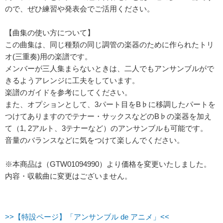
ので、ぜひ練習や発表会でご活用ください。
【曲集の使い方について】
この曲集は、同じ種類の同じ調管の楽器のために作られたトリ
オ(三重奏)用の楽譜です。
メンバーが三人集まらないときは、二人でもアンサンブルがで
きるようアレンジに工夫をしています。
楽譜のガイドを参考にしてください。
また、オプションとして、3パート目をB♭に移調したパートを
つけてありますのでテナー・サックスなどのB♭の楽器を加え
て（1, 2アルト、3テナーなど）のアンサンブルも可能です。
音量のバランスなどに気をつけて楽しんでください。
※本商品は（GTW01094990）より価格を変更いたしました。
内容・収載曲に変更はございません。
>>【特設ページ】「アンサンブル de アニメ」<<