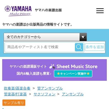
ヤマハの楽譜ほか出版商品の情報サイトです。
条件を追加
ヤマハの楽譜通販サイト
国内&輸入楽譜も豊富♪
★
★
キャンペーン実施中
吹奏楽/器楽合奏
>
管アンサンブル
管楽器/打楽器
>
サクソフォン
>
アンサンブル
サンプル有り