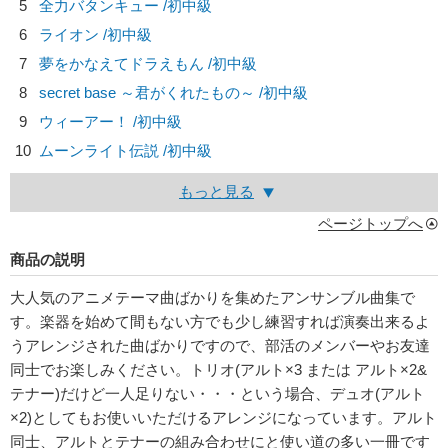
5
全力バタンキュー /初中級
6
ライオン /初中級
7
夢をかなえてドラえもん /初中級
8
secret base ～君がくれたもの～ /初中級
9
ウィーアー！ /初中級
10
ムーンライト伝説 /初中級
もっと見る
ページトップへ
商品の説明
大人気のアニメテーマ曲ばかりを集めたアンサンブル曲集で
す。楽器を始めて間もない方でも少し練習すれば演奏出来るよ
うアレンジされた曲ばかりですので、部活のメンバーやお友達
同士でお楽しみください。トリオ(アルト×3 または アルト×2&
テナー)だけど一人足りない・・・という場合、デュオ(アルト
×2)としてもお使いいただけるアレンジになっています。アルト
同士、アルトとテナーの組み合わせにと使い道の多い一冊です