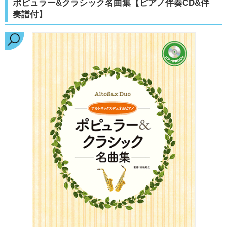
ポピュラー&クラシック名曲集【ピアノ伴奏CD&伴
奏譜付】