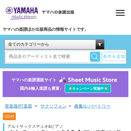
ヤマハの楽譜ほか出版商品の情報サイトです。
条件を追加
ヤマハの楽譜通販サイト
国内&輸入楽譜も豊富♪
★
★
キャンペーン実施中
管楽器/打楽器
>
サクソフォン
>
曲集/レパートリー
CD付
アルトサックスデュオ&ピアノ