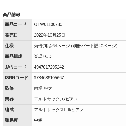
商品情報
商品コード
GTW01100780
発売日
2022年10月25日
仕様
菊倍判縦/64ページ (別冊パート譜40ページ)
商品構成
楽譜+CD
JANコード
4947817295242
ISBNコード
9784636105667
監修
内桶 好之
楽器
アルトサックス/ピアノ
編成
アルトサックスI ,II/ピアノ
難易度
中級