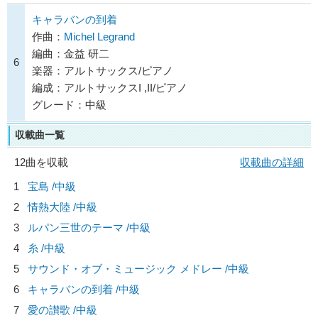
キャラバンの到着
作曲：
Michel Legrand
編曲：金益 研二
6
楽器：アルトサックス/ピアノ
編成：アルトサックスI ,II/ピアノ
グレード：中級
収載曲一覧
12曲を収載
収載曲の詳細
1
宝島 /中級
2
情熱大陸 /中級
3
ルパン三世のテーマ /中級
4
糸 /中級
5
サウンド・オブ・ミュージック メドレー /中級
6
キャラバンの到着 /中級
7
愛の讃歌 /中級