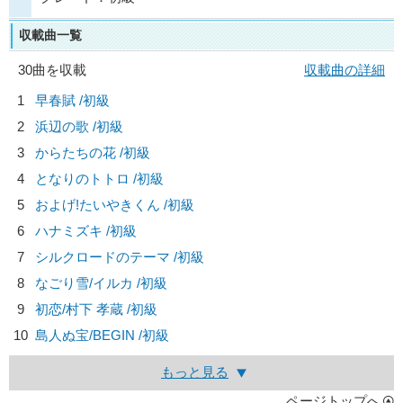
収載曲一覧
30曲を収載
収載曲の詳細
1
早春賦 /初級
2
浜辺の歌 /初級
3
からたちの花 /初級
4
となりのトトロ /初級
5
およげ!たいやきくん /初級
6
ハナミズキ /初級
7
シルクロードのテーマ /初級
8
なごり雪/
イルカ
/初級
9
初恋/
村下 孝蔵
/初級
10
島人ぬ宝/
BEGIN
/初級
もっと見る
ページトップへ