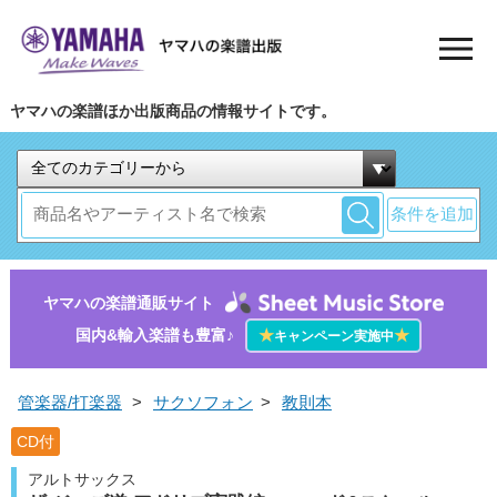
ヤマハの楽譜ほか出版商品の情報サイトです。
条件を追加
ヤマハの楽譜通販サイト
国内&輸入楽譜も豊富♪
★
★
キャンペーン実施中
管楽器/打楽器
>
サクソフォン
>
教則本
CD付
アルトサックス