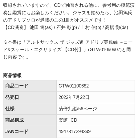
収録されていますので、CDで独習される他に、参考用の模範演
奏は鑑賞にもお楽しみください。ジャズを始めたら、池田篤氏
のアドリブソロが満載のこの1冊がオススメです！
【CD演奏】 池田 篤(as) / 石井 彰(p) / 上村 信(b) / 高橋 徹(ds)
※本書は「アルトサックス ザ ジャズ道 アドリブ実践編 ～コー
ド&スケール・エクササイズ 【CD付】」(GTW01090907)と同
じ内容です。
商品情報
商品コード
GTW01100682
発売日
2022年7月22日
仕様
菊倍判縦/56ページ
商品構成
楽譜+CD
JANコード
4947817294399