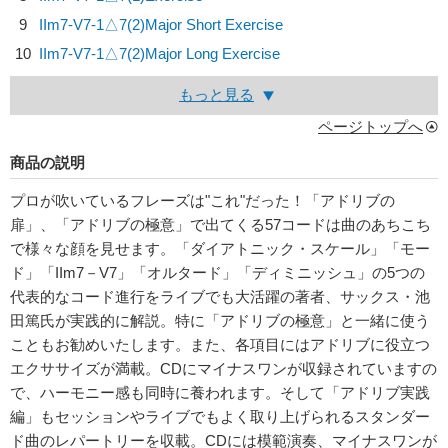
9
IIm7‐V7‐1△7(2)Major Short Exercise
10
IIm7‐V7‐1△7(2)Major Long Exercise
もっと見る
ページトップへ
商品の説明
プロが吹いているフレーズは"これ"だった！「アドリブの
扉」、「アドリブの極意」で出てくる57コードは曲のあちこち
で様々な顔を見せます。「ダイアトニック・スケール」「モー
ド」「IIm7－V7」「オルタード」「ディミニッシュ」の5つの
代表的なコード進行をライブでも大活躍の著者、サックス・池
田篤氏が実践的に解説。特に「アドリブの極意」と一緒に使う
こともお勧めいたします。また、各項目にはアドリブに役立つ
エクササイズが満載。CDにマイナスワンが収録されていますの
で、ハーモニー感も同時に養われます。そして「アドリブ実践
編」もセッションやライブでもよく取り上げられるスタンダー
ド曲のレパートリーを収載。CDには模範演奏、マイナスワンが