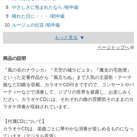
8
やさしさに包まれたなら /初中級
9
晴れた日に・・・ /初中級
10
ルージュの伝言 /初中級
もっと見る
ページトップへ
商品の説明
『風の谷のナウシカ』『天空の城ラピュタ』『魔女の宅急便』
といった定番作品から『風立ちぬ』まで人気の主題歌・テーマ
曲など23曲を収載。カラオケCD付きですので、コンサートやパ
ーティーなどで演奏して、ジブリの世界を披露し、お楽しみく
ださい。カラオケCDには、それぞれの曲の雰囲気そのままのカ
ラオケ伴奏が収録されています。
【付属CDについて】
カラオケCDは、楽曲ごとに華やかな演奏が楽しめるものになっ
ています（デジタル音源）。