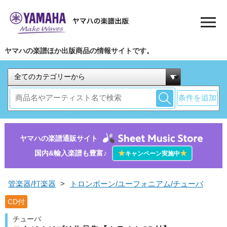
ヤマハの楽譜ほか出版商品の情報サイトです。
条件を追加
ヤマハの楽譜通販サイト
国内&輸入楽譜も豊富♪
★
★
キャンペーン実施中
管楽器/打楽器
>
トロンボーン/ユーフォニアム/チューバ
CD付
チューバ