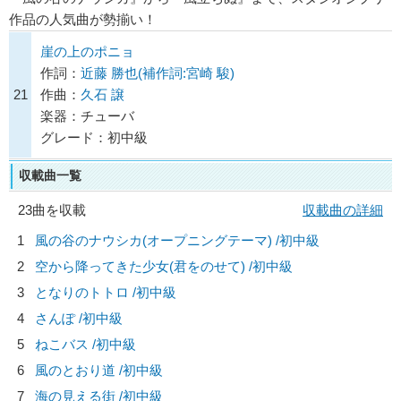
作品の人気曲が勢揃い！
崖の上のポニョ
作詞：
近藤 勝也(補作詞:宮崎 駿)
21
作曲：
久石 譲
楽器：チューバ
グレード：初中級
収載曲一覧
23曲を収載
収載曲の詳細
1
風の谷のナウシカ(オープニングテーマ) /初中級
2
空から降ってきた少女(君をのせて) /初中級
3
となりのトトロ /初中級
4
さんぽ /初中級
5
ねこバス /初中級
6
風のとおり道 /初中級
7
海の見える街 /初中級