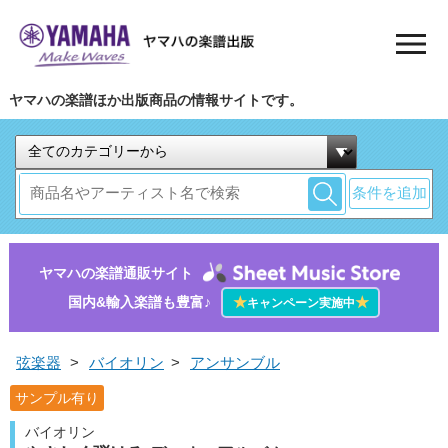
ヤマハの楽譜ほか出版商品の情報サイトです。
条件を追加
ヤマハの楽譜通販サイト
国内&輸入楽譜も豊富♪
★
★
キャンペーン実施中
弦楽器
>
バイオリン
>
アンサンブル
サンプル有り
バイオリン