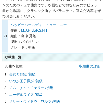
ンのためのデュオ曲集です。映画などでおなじみのポピュラー
曲から歌謡曲、クラシック曲までバラエティに富んだ内容をぜ
ひお楽しみください。
ハッピーバースディ・トゥー・ユー
作曲：
M.J.HILL/P.S.Hill
21
編曲：島津 秀雄
楽器：バイオリン
グレード：初級
収載曲一覧
30曲を収載
収載曲の詳細
1
美女と野獣 /初級
2
いつか王子様が /初級
3
チム・チム・チェリー /初級
4
エーデルワイス /初級
5
メリー・ウィドウ・ワルツ /初級