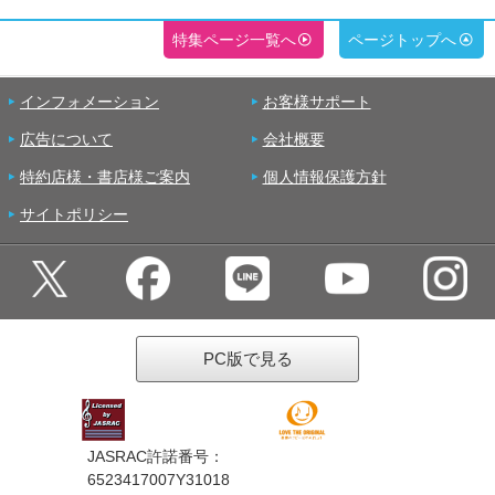
特集ページ一覧へ
ページトップへ
インフォメーション
お客様サポート
広告について
会社概要
特約店様・書店様ご案内
個人情報保護方針
サイトポリシー
PC版で見る
JASRAC許諾番号：
6523417007Y31018