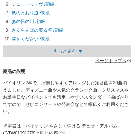
6
ジュ・トゥ・ヴ /初級
7
風のとおり道 /初級
8
あの日の川 /初級
9
さくらんぼの実る頃 /初級
10
翼をください /初級
もっと見る
ページトップへ
商品の説明
バイオリン2本で、演奏しやすくアレンジした定番曲を30曲揃
えました。ディズニー曲や人気のクラシック曲、クリスマスや
お誕生日などイベントでも活用しやすいスタンダード曲ばかり
ですので、ぜひコンサートや発表会などで幅広くご利用くださ
い。
※本書は「バイオリン やさしく弾ける デュオ・アルバム」
(GTW01091278)と同じ内容です。