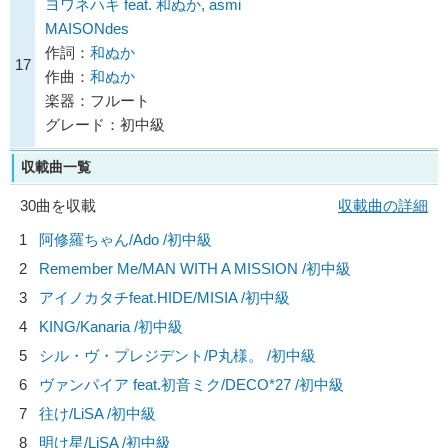
ヨワネハキ feat. 和ぬか, asmi
MAISONdes
作詞：
和ぬか
17
作曲：
和ぬか
楽器：フルート
グレード：初中級
収載曲一覧
30曲を収載
収載曲の詳細
1
阿修羅ちゃん/
Ado
/初中級
2
Remember Me/
MAN WITH A MISSION
/初中級
3
アイノカタチfeat.HIDE/
MISIA
/初中級
4
KING/
Kanaria
/初中級
5
シル・ヴ・プレジデント/
P丸様。
/初中級
6
ヴァンパイア feat.初音ミク/
DECO*27
/初中級
7
往け/
LiSA
/初中級
8
明け星/
LiSA
/初中級