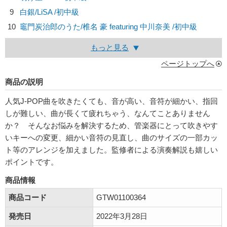
9
白銀/
LiSA
/初中級
10
竈門炭治郎のうた/
椎名 豪 featuring 中川奈美
/初中級
もっと見る
ページトップへ
商品の説明
人気J-POP曲を吹きたくても、音が高い、音符が細かい、指回
しが難しい、曲が長くて疲れちゃう、なんてことありません
か？ そんなお悩みを解決するため、管楽器にとって吹きやす
いキーへの変更、細かい音符の見直し、曲のサイズの一部カッ
ト等のアレンジを加えました。監修者による演奏解説も嬉しい
ポイントです。
商品情報
商品コード
GTW01100364
発売日
2022年3月28日