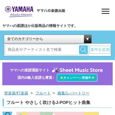
ヤマハの楽譜ほか出版商品の情報サイトです。
条件を追加
ヤマハの楽譜通販サイト
国内&輸入楽譜も豊富♪
★
★
キャンペーン実施中
管楽器/打楽器
>
フルート
>
曲集/レパートリー
フルート やさしく吹けるJ-POPヒット曲集