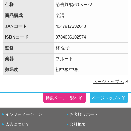
仕様
菊倍判縦/60ページ
商品構成
楽譜
JANコード
4947817292043
ISBNコード
9784636102574
監修
林 弘子
楽器
フルート
難易度
初中級/中級
ページトップへ
特集ページ一覧へ
ページトップへ
インフォメーション
お客様サポート
広告について
会社概要