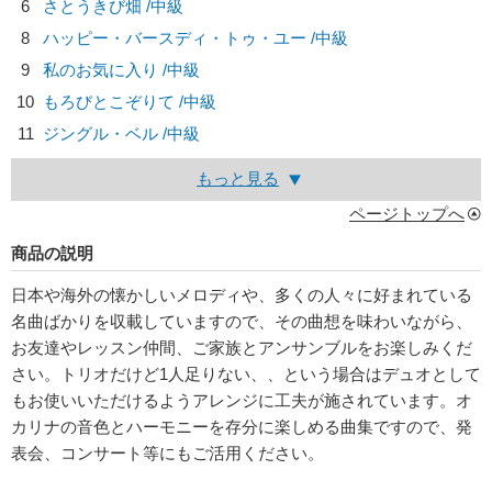
6
さとうきび畑 /中級
8
ハッピー・バースディ・トゥ・ユー /中級
9
私のお気に入り /中級
10
もろびとこぞりて /中級
11
ジングル・ベル /中級
もっと見る
ページトップへ
商品の説明
日本や海外の懐かしいメロディや、多くの人々に好まれている
名曲ばかりを収載していますので、その曲想を味わいながら、
お友達やレッスン仲間、ご家族とアンサンブルをお楽しみくだ
さい。トリオだけど1人足りない、、という場合はデュオとして
もお使いいただけるようアレンジに工夫が施されています。オ
カリナの音色とハーモニーを存分に楽しめる曲集ですので、発
表会、コンサート等にもご活用ください。