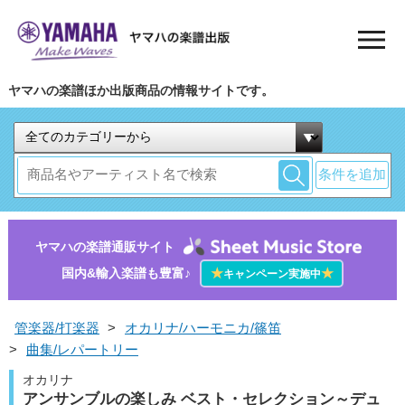
ヤマハの楽譜ほか出版商品の情報サイトです。
条件を追加
ヤマハの楽譜通販サイト
国内&輸入楽譜も豊富♪
★
★
キャンペーン実施中
管楽器/打楽器
>
オカリナ/ハーモニカ/篠笛
>
曲集/レパートリー
オカリナ
アンサンブルの楽しみ ベスト・セレクション～デュ