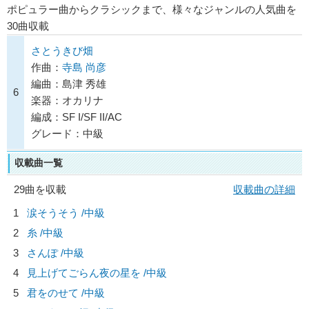
ポピュラー曲からクラシックまで、様々なジャンルの人気曲を
30曲収載
さとうきび畑
作曲：
寺島 尚彦
編曲：島津 秀雄
6
楽器：オカリナ
編成：SF I/SF II/AC
グレード：中級
収載曲一覧
29曲を収載
収載曲の詳細
1
涙そうそう /中級
2
糸 /中級
3
さんぽ /中級
4
見上げてごらん夜の星を /中級
5
君をのせて /中級