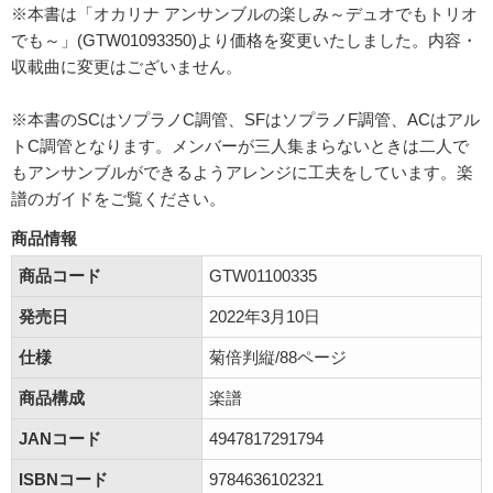
※本書は「オカリナ アンサンブルの楽しみ～デュオでもトリオ
でも～」(GTW01093350)より価格を変更いたしました。内容・
収載曲に変更はございません。
※本書のSCはソプラノC調管、SFはソプラノF調管、ACはアル
トC調管となります。メンバーが三人集まらないときは二人で
もアンサンブルができるようアレンジに工夫をしています。楽
譜のガイドをご覧ください。
商品情報
商品コード
GTW01100335
発売日
2022年3月10日
仕様
菊倍判縦/88ページ
商品構成
楽譜
JANコード
4947817291794
ISBNコード
9784636102321