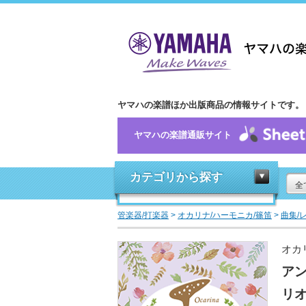
ヤマハの楽譜ほか出版商品の情報サイトです。
ヤマハの楽譜通販サイト
カテゴリから探す
全
管楽器/打楽器
>
オカリナ/ハーモニカ/篠笛
>
曲集/
オカ
ア
リ