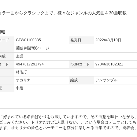
ュラー曲からクラシックまで、様々なジャンルの人気曲を30曲収載
情報
コード
GTW01100335
発売日
2022年3月10日
菊倍判縦/88ページ
構成
楽譜
コード
4947817291794
ISBNコード
9784636102321
林 弘子
オカリナ
編成
アンサンブル
度
中級
に好まれている名曲ばかりを収載していますので、その曲想を味わいながら
楽しみください。トリオだけど1人足りない、、という場合はデュオとしても
ます。オカリナの音色とハーモニーを存分に楽しめる曲集ですので、発表会