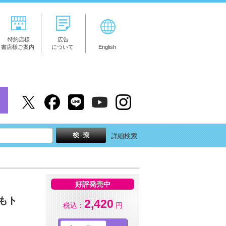
特約店様
広告
書店様ご案内
について
English
詳細検索
好評発売中
もト
2,420
税込：
円