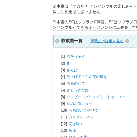
※本書は「オカリナ アンサンブルの楽しみ～デュ
載曲に変更はございません。
※本書のSCはソプラノC調管、SFはソプラノ
ンサンブルができるようアレンジに工夫をして
収載曲一覧
収載曲の詳細を見る
[1]
涙そうそう
[2]
糸
[3]
さんぽ
[4]
見上げてごらん夜の星を
[5]
君をのせて
[6]
さとうきび畑
[8]
ハッピー・バースディ・トゥ・ユー
[9]
私のお気に入り
[10]
もろびとこぞりて
[11]
ジングル・ベル
[12]
花は咲く
[13]
故郷