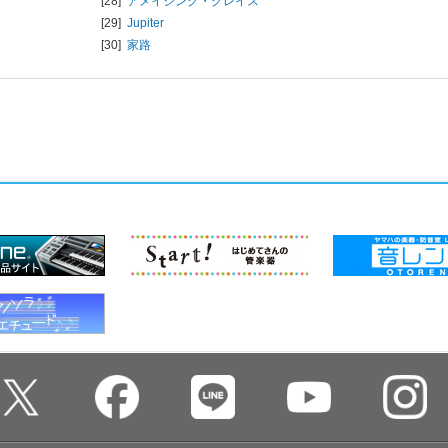
[28]
アメイジング・グレイス
[29]
Jupiter
[30]
家路