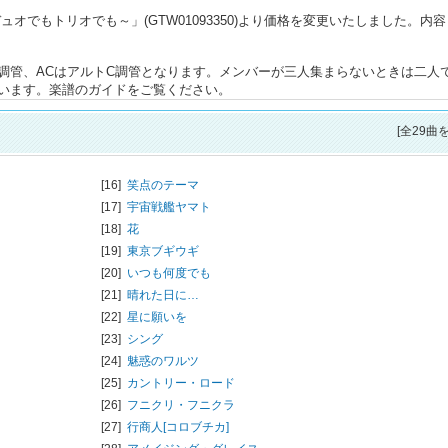
オでもトリオでも～」(GTW01093350)より価格を変更いたしました。内
F調管、ACはアルトC調管となります。メンバーが三人集まらないときは二人
います。楽譜のガイドをご覧ください。
[全29曲
[16]
笑点のテーマ
[17]
宇宙戦艦ヤマト
[18]
花
[19]
東京ブギウギ
[20]
いつも何度でも
[21]
晴れた日に…
[22]
星に願いを
[23]
シング
[24]
魅惑のワルツ
[25]
カントリー・ロード
[26]
フニクリ・フニクラ
[27]
行商人[コロブチカ]