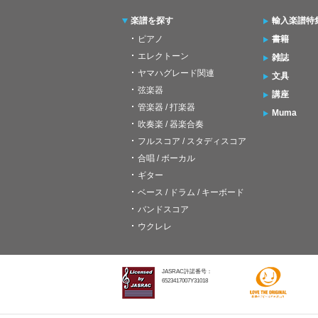
楽譜を探す
輸入楽譜特
ピアノ
書籍
エレクトーン
雑誌
ヤマハグレード関連
文具
弦楽器
講座
管楽器 / 打楽器
Muma
吹奏楽 / 器楽合奏
フルスコア / スタディスコア
合唱 / ボーカル
ギター
ベース / ドラム / キーボード
バンドスコア
ウクレレ
JASRAC許諾番号：
6523417007Y31018