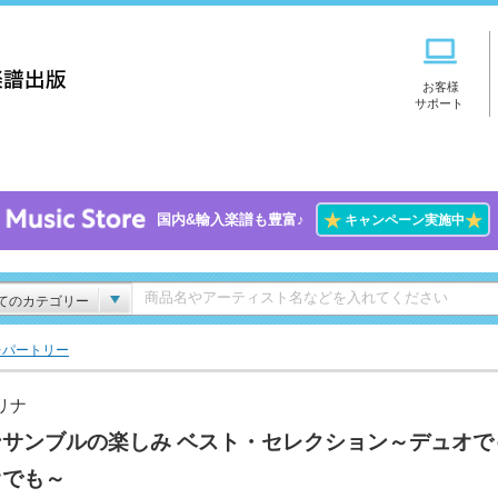
お客様
サポート
★
★
国内&輸入楽譜も豊富♪
キャンペーン実施中
てのカテゴリー
レパートリー
リナ
ンサンブルの楽しみ ベスト・セレクション～デュオで
オでも～