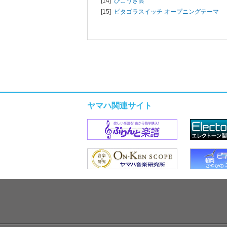
[14]
ひこうき雲
[15]
ピタゴラスイッチ オープニングテーマ
ヤマハ関連サイト