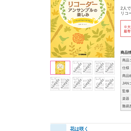
2人
リコ
※大
最寄
商品
商品
仕様
商品
JAN
監修
楽器
難易
花は咲く