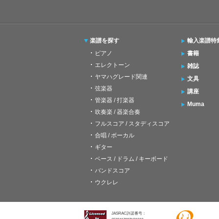
楽譜を探す
輸入楽譜特
ピアノ
書籍
エレクトーン
雑誌
ヤマハグレード関連
文具
弦楽器
講座
管楽器 / 打楽器
Muma
吹奏楽 / 器楽合奏
フルスコア / スタディスコア
合唱 / ボーカル
ギター
ベース / ドラム / キーボード
バンドスコア
ウクレレ
JASRAC許諾番号：