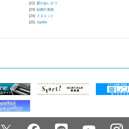
[22]
愛のあいさつ
[23]
結婚行進曲
[24]
メヌエット
[25]
Jupiter