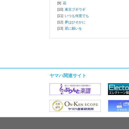
[9]
花
[10]
東京ブギウギ
[11]
いつも何度でも
[12]
夢はひそかに
[13]
星に願いを
ヤマハ関連サイト