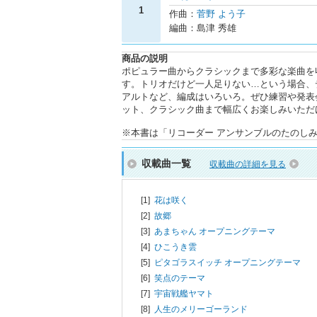
1
作曲：
菅野 よう子
編曲：島津 秀雄
商品の説明
ポピュラー曲からクラシックまで多彩な楽曲を
す。トリオだけど一人足りない…という場合、
アルトなど、編成はいろいろ。ぜひ練習や発表
ット、クラシック曲まで幅広くお楽しみいただ
※本書は「リコーダー アンサンブルのたのしみ ～
収載曲一覧
収載曲の詳細を見る
[1]
花は咲く
[2]
故郷
[3]
あまちゃん オープニングテーマ
[4]
ひこうき雲
[5]
ピタゴラスイッチ オープニングテーマ
[6]
笑点のテーマ
[7]
宇宙戦艦ヤマト
[8]
人生のメリーゴーランド