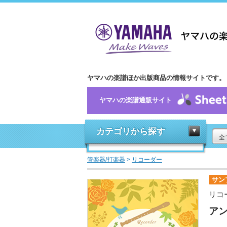
ヤマハの楽譜ほか出版商品の情報サイトです。
ヤマハの楽譜通販サイト
カテゴリから探す
全
管楽器/打楽器
>
リコーダー
サン
リコ
ア