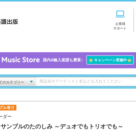
お客様
サポート
★
★
国内&輸入楽譜も豊富♪
キャンペーン実施中
てのカテゴリー
プル有り
ーダー
ンサンブルのたのしみ ～デュオでもトリオでも～