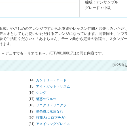
編成：アンサンブル
グレード：中級
収載。やさしめのアレンジですからお友達やレッスン仲間とお楽しみいただ
デュオとしてもお使いいただけるアレンジになっています。同管同士、ソプラ
会でご活用ください♪ 「あまちゃん」テーマ曲から定番の歌謡曲、スタンダ
けます。
デュオでもトリオでも～」(GTW01090171)と同じ内容です。
[全25曲
[14]
カントリー・ロード
[15]
アイ・ガット・リズム
[16]
シング
[17]
魅惑のワルツ
[18]
フニクリ・フニクラ
[19]
星条旗よ永遠なれ
[20]
行商人(コロブチカ)
[21]
アメイジンググレイス