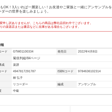
でもOK！3人いれば一層楽しい！お友達やご家族と一緒にアンサンブル
ーダーの世界を楽しみましょう。
変申し訳ありませんが、こちらの商品は弊社品切れ中でございます。
りの楽器店または書店などに在庫がある場合もございます。
情報
コード
GTW01100334
発売日
2022年4月8日
菊倍判縦/84ページ
構成
楽譜
コード
4947817291787
ISBNコード
9784636102314
林 弘子
リコーダー
編成
アンサンブル
度
中級