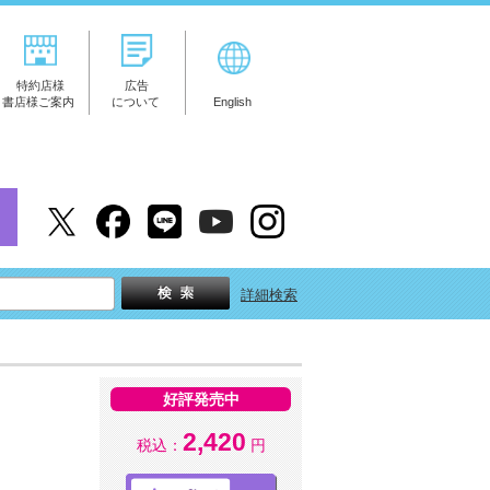
特約店様
広告
書店様ご案内
について
English
詳細検索
好評発売中
2,420
税込：
円