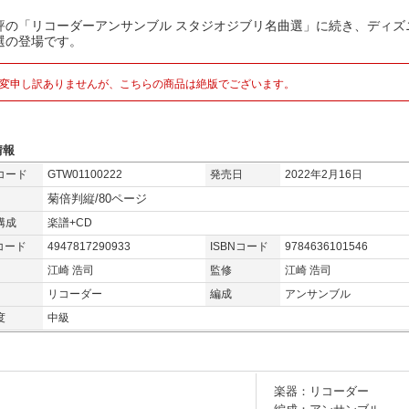
評の「リコーダーアンサンブル スタジオジブリ名曲選」に続き、ディズ
選の登場です。
変申し訳ありませんが、こちらの商品は絶版でございます。
情報
コード
GTW01100222
発売日
2022年2月16日
菊倍判縦/80ページ
構成
楽譜+CD
コード
4947817290933
ISBNコード
9784636101546
江崎 浩司
監修
江崎 浩司
リコーダー
編成
アンサンブル
度
中級
楽器：リコーダー