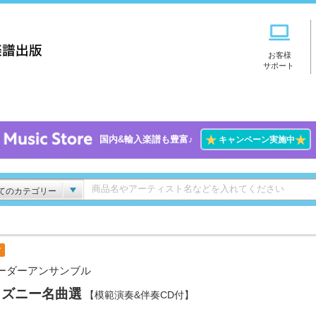
お客様
サポート
★
★
国内&輸入楽譜も豊富♪
キャンペーン実施中
てのカテゴリー
付
ーダーアンサンブル
ィズニー名曲選
【模範演奏&伴奏CD付】