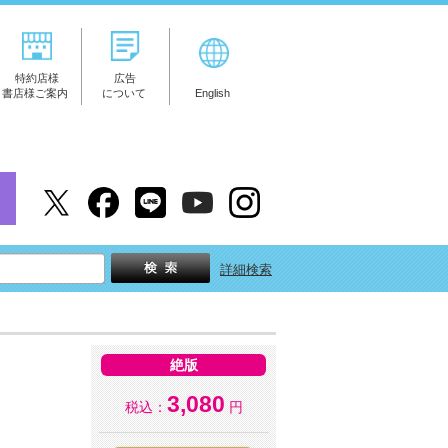
特約店様
広告
書店様ご案内
について
English
詳細検索
絶版
3,080
税込：
円