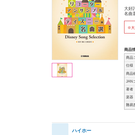
大好
名曲
※大
商品
商品
仕様
商品
JAN
著者
楽器
難易
ハイホー