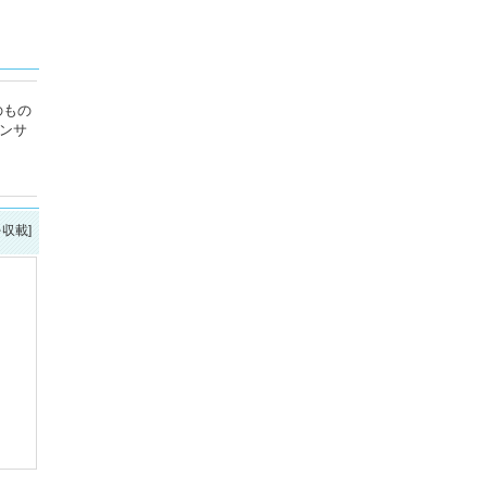
のもの
ンサ
を収載]