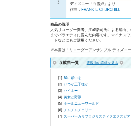
3
ディズニー「白雪姫」より
作曲：
FRANK E CHURCHILL
商品の説明
人気リコーダー奏者、江崎浩司氏による編曲、
までバラエティに富んだ内容です。マイナスワ
ートなどにもご活用ください。
※本書は「リコーダーアンサンブル ディズニー名曲
収載曲一覧
収載曲の詳細を見る
[1]
星に願いを
[2]
いつか王子様が
[3]
ハイホー
[4]
美女と野獣
[5]
ホールニューワールド
[6]
チムチムチェリー
[7]
スーパーカリフラジリスティクエクスピア