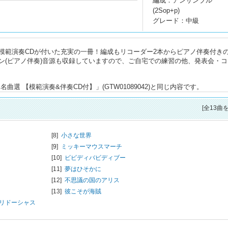
編成：アンサンブル
(2Sop+p)
グレード：中級
模範演奏CDが付いた充実の一冊！編成もリコーダー2本からピアノ伴奏付き
ン(ピアノ伴奏)音源も収録していますので、ご自宅での練習の他、発表会・コ
選 【模範演奏&伴奏CD付】」(GTW01089042)と同じ内容です。
[全13曲
[8]
小さな世界
[9]
ミッキーマウスマーチ
[10]
ビビディバビディブー
[11]
夢はひそかに
[12]
不思議の国のアリス
[13]
彼こそが海賊
リドーシャス