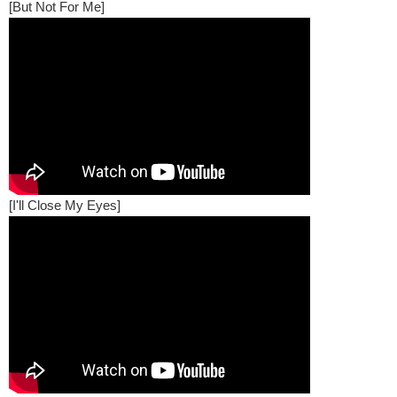
[But Not For Me]
[I'll Close My Eyes]