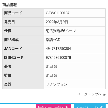
商品情報
商品コード
GTW01100137
発売日
2022年3月9日
仕様
菊倍判縦/56ページ
商品構成
楽譜+CD
JANコード
4947817290384
ISBNコード
9784636100976
著者
池田 篤
監修
池田 篤
楽器
サクソフォン
ページトップへ
特集ページ一覧へ
ページトップへ