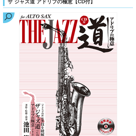
ザ ジャズ道 アドリブの極意【CD付】