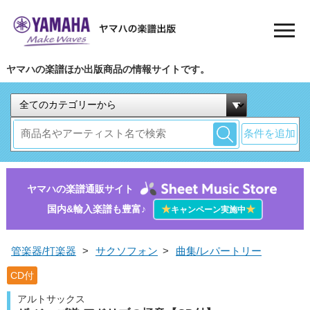
ヤマハの楽譜ほか出版商品の情報サイトです。
条件を追加
ヤマハの楽譜通販サイト
国内&輸入楽譜も豊富♪
★
★
キャンペーン実施中
管楽器/打楽器
>
サクソフォン
>
曲集/レパートリー
CD付
アルトサックス