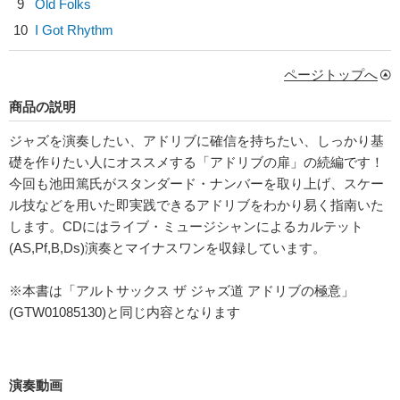
9
Old Folks
10
I Got Rhythm
ページトップへ
商品の説明
ジャズを演奏したい、アドリブに確信を持ちたい、しっかり基
礎を作りたい人にオススメする「アドリブの扉」の続編です！
今回も池田篤氏がスタンダード・ナンバーを取り上げ、スケー
ル技などを用いた即実践できるアドリブをわかり易く指南いた
します。CDにはライブ・ミュージシャンによるカルテット
(AS,Pf,B,Ds)演奏とマイナスワンを収録しています。
※本書は「アルトサックス ザ ジャズ道 アドリブの極意」
(GTW01085130)と同じ内容となります
演奏動画