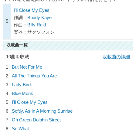
I'll Close My Eyes
作詞：
Buddy Kaye
5
作曲：
Billy Reid
楽器：サクソフォン
収載曲一覧
10曲を収載
収載曲の詳細
1
But Not For Me
2
All The Things You Are
3
Lady Bird
4
Blue Monk
5
I'll Close My Eyes
6
Softly, As In A Morning Sunrise
7
On Green Dolphin Street
8
So What