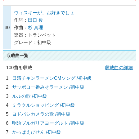
ウィスキーが、お好きでしょ
作詞：
田口 俊
30
作曲：
杉 真理
楽器：トランペット
グレード：初中級
収載曲一覧
100曲を収載
収載曲の詳細
1
日清チキンラーメンCMソング /初中級
2
サッポロ一番みそラーメン /初中級
3
ルルの歌 /初中級
4
ミラクルショッピング /初中級
5
ヨドバシカメラの歌 /初中級
6
明治ブルガリアヨーグルト /初中級
7
かっぱえびせん /初中級