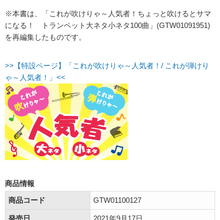
※本書は、「これが吹けりゃ～人気者！ちょっと吹けるとサマ
になる！ トランペット大ネタ小ネタ100曲」(GTW01091951)
を再編集したものです。
>>【特設ページ】「これが吹けりゃ～人気者！/ これが弾けり
ゃ～人気者！」<<
商品情報
商品コード
GTW01100127
発売日
2021年9月17日