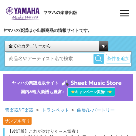
ヤマハの楽譜ほか出版商品の情報サイトです。
条件を追加
ヤマハの楽譜通販サイト
国内&輸入楽譜も豊富♪
★
★
キャンペーン実施中
管楽器/打楽器
>
トランペット
>
曲集/レパートリー
サンプル有り
【改訂版】これが吹けりゃ～人気者！