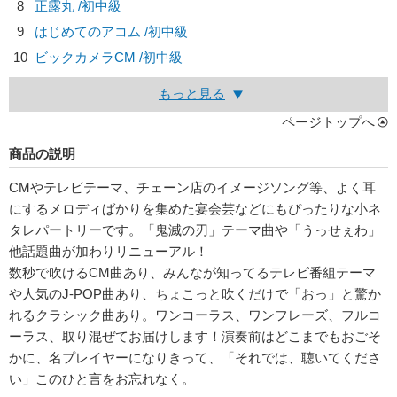
8
正露丸 /初中級
9
はじめてのアコム /初中級
10
ビックカメラCM /初中級
もっと見る
ページトップへ
商品の説明
CMやテレビテーマ、チェーン店のイメージソング等、よく耳
にするメロディばかりを集めた宴会芸などにもぴったりな小ネ
タレパートリーです。「鬼滅の刃」テーマ曲や「うっせぇわ」
他話題曲が加わりリニューアル！
数秒で吹けるCM曲あり、みんなが知ってるテレビ番組テーマ
や人気のJ-POP曲あり、ちょこっと吹くだけで「おっ」と驚か
れるクラシック曲あり。ワンコーラス、ワンフレーズ、フルコ
ーラス、取り混ぜてお届けします！演奏前はどこまでもおごそ
かに、名プレイヤーになりきって、「それでは、聴いてくださ
い」このひと言をお忘れなく。